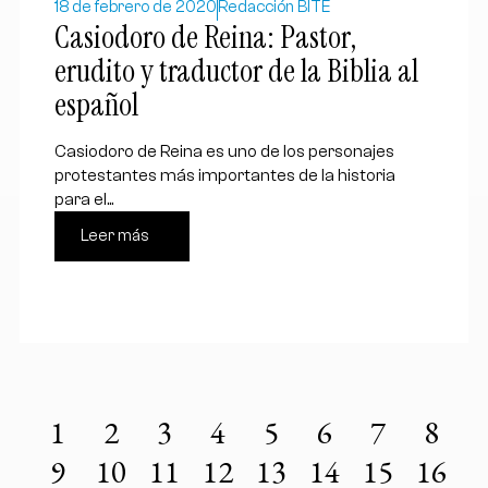
18 de febrero de 2020
Redacción BITE
Casiodoro de Reina: Pastor,
erudito y traductor de la Biblia al
español
Casiodoro de Reina es uno de los personajes
protestantes más importantes de la historia
para el...
Leer más
1
2
3
4
5
6
7
8
9
10
11
12
13
14
15
16