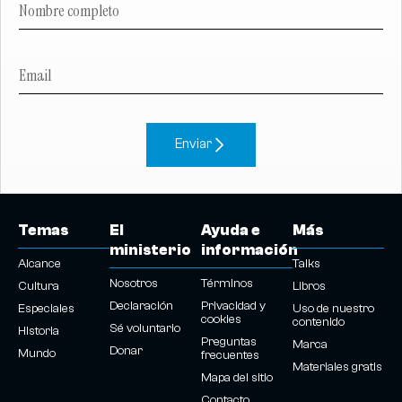
Enviar
Temas
El
Ayuda e
Más
ministerio
información
Alcance
Talks
Nosotros
Términos
Cultura
Libros
Declaración
Privacidad y
Especiales
Uso de nuestro
cookies
contenido
Sé voluntario
Historia
Preguntas
Marca
Donar
Mundo
frecuentes
Materiales gratis
Mapa del sitio
Contacto