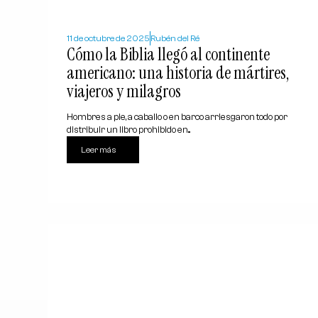
11 de octubre de 2025
Rubén del Ré
Cómo la Biblia llegó al continente
americano: una historia de mártires,
viajeros y milagros
Hombres a pie, a caballo o en barco arriesgaron todo por
distribuir un libro prohibido en...
Leer más