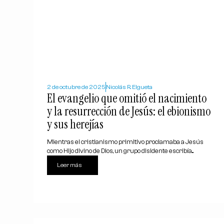
2 de octubre de 2025
Nicolás R. Elgueta
El evangelio que omitió el nacimiento
y la resurrección de Jesús: el ebionismo
y sus herejías
Mientras el cristianismo primitivo proclamaba a Jesús
como Hijo divino de Dios, un grupo disidente escribía...
Leer más