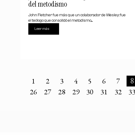
del metodismo
John Fletcher fue más que un colaborador de Wesley: fue
el teólogo que consolidó el metodismo....
Leer más
1
2
3
4
5
6
7
8
26
27
28
29
30
31
32
3