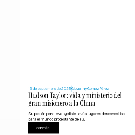
19 de septiembre de 2025
Giovanny Gómez Pérez
Hudson Taylor: vida y ministerio del
gran misionero a la China
Su pasión por el evangelio lo llevó a lugares desconocidos
para el mundo protestante de su...
Leer más