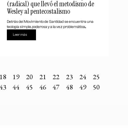
(radical) que llevó el metodismo de
Wesley al pentecostalismo
Detrás del Movimiento de Santidad se encuentra una
teología simple, poderosa y a la vez problemática:...
Leer más
18
19
20
21
22
23
24
25
43
44
45
46
47
48
49
50