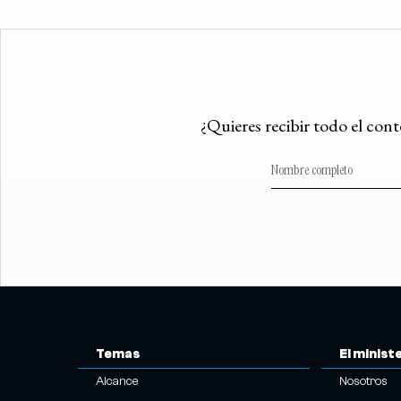
¿Quieres recibir todo el con
Temas
El minist
Alcance
Nosotros