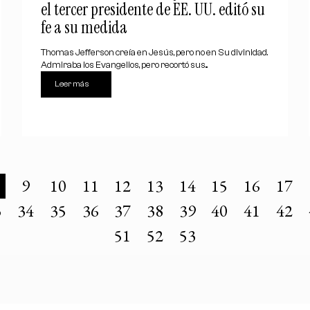
el tercer presidente de EE. UU. editó su
fe a su medida
Thomas Jefferson creía en Jesús, pero no en Su divinidad.
Admiraba los Evangelios, pero recortó sus...
Leer más
9
10
11
12
13
14
15
16
17
3
34
35
36
37
38
39
40
41
42
51
52
53