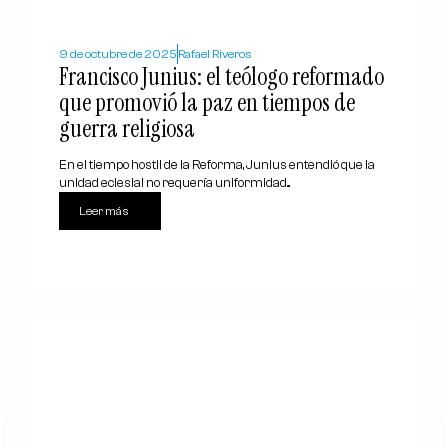
9 de octubre de 2025
Rafael Riveros
Francisco Junius: el teólogo reformado
que promovió la paz en tiempos de
guerra religiosa
En el tiempo hostil de la Reforma, Junius entendió que la
unidad eclesial no requería uniformidad...
Leer más