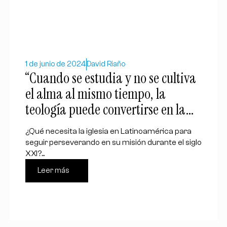
1 de junio de 2024
David Riaño
“Cuando se estudia y no se cultiva
el alma al mismo tiempo, la
teología puede convertirse en la
simple revisión de una ciencia”,
¿Qué necesita la iglesia en Latinoamérica para
Cory Brock
seguir perseverando en su misión durante el siglo
XXI?...
Leer más