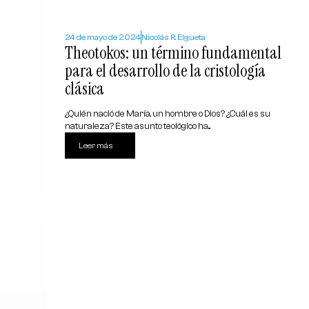
24 de mayo de 2024
Nicolás R. Elgueta
Theotokos: un término fundamental
para el desarrollo de la cristología
clásica
¿Quién nació de María, un hombre o Dios? ¿Cuál es su
naturaleza? Este asunto teológico ha...
Leer más