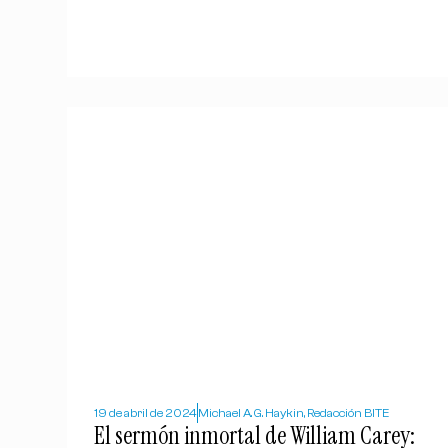
19 de abril de 2024
Michael A. G. Haykin, Redacción BITE
El sermón inmortal de William Carey: