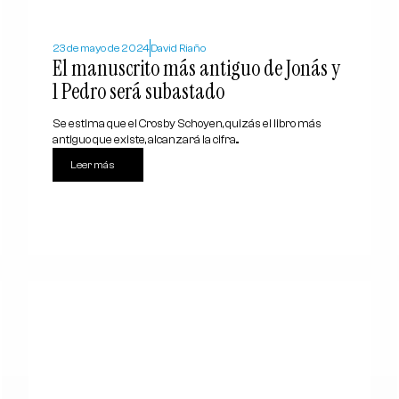
23 de mayo de 2024
David Riaño
El manuscrito más antiguo de Jonás y
1 Pedro será subastado
Se estima que el Crosby Schoyen, quizás el libro más
antiguo que existe, alcanzará la cifra...
Leer más