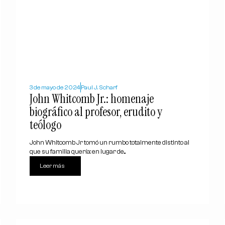
3 de mayo de 2024
Paul J. Scharf
John Whitcomb Jr.: homenaje
biográfico al profesor, erudito y
teólogo
John Whitcomb Jr tomó un rumbo totalmente distinto al
que su familia quería: en lugar de...
Leer más