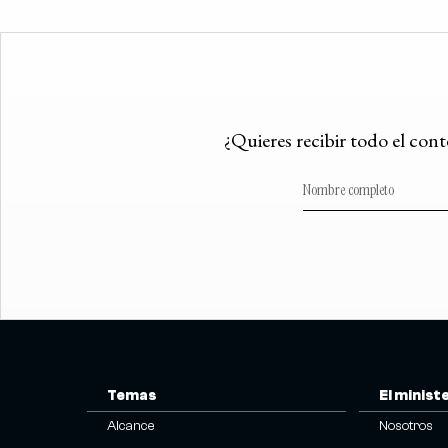
¿Quieres recibir todo el con
Temas
El minist
Alcance
Nosotros