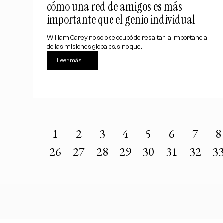
cómo una red de amigos es más
importante que el genio individual
William Carey no solo se ocupó de resaltar la importancia
de las misiones globales, sino que...
Leer más
1
2
3
4
5
6
7
8
26
27
28
29
30
31
32
3