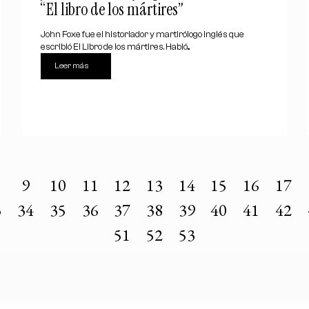
“El libro de los mártires”
John Foxe fue el historiador y martirólogo inglés que
escribió El Libro de los mártires. Habló...
Leer más
9
10
11
12
13
14
15
16
17
3
34
35
36
37
38
39
40
41
42
51
52
53