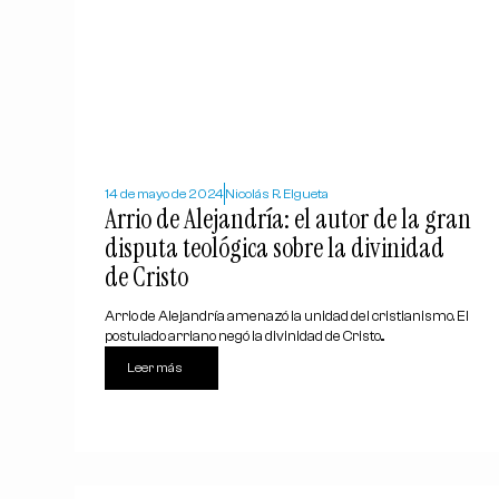
14 de mayo de 2024
Nicolás R. Elgueta
Arrio de Alejandría: el autor de la gran
disputa teológica sobre la divinidad
de Cristo
Arrio de Alejandría amenazó la unidad del cristianismo. El
postulado arriano negó la divinidad de Cristo...
Leer más