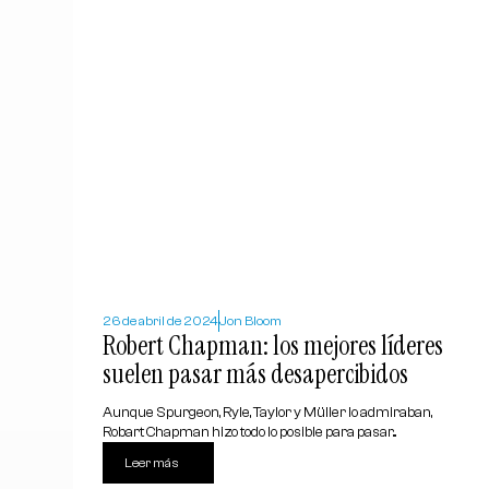
26 de abril de 2024
Jon Bloom
Robert Chapman: los mejores líderes
suelen pasar más desapercibidos
Aunque Spurgeon, Ryle, Taylor y Müller lo admiraban,
Robart Chapman hizo todo lo posible para pasar...
Leer más