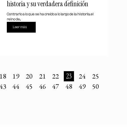
historia y su verdadera definición
Contrario a lo que se ha creído a lo largo de la historia, el
reino de...
Leer más
18
19
20
21
22
23
24
25
43
44
45
46
47
48
49
50