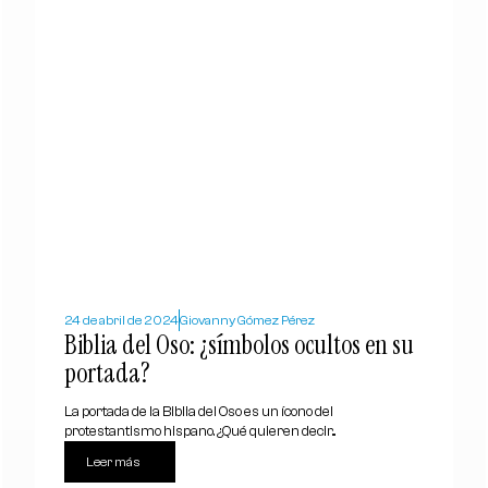
24 de abril de 2024
Giovanny Gómez Pérez
Biblia del Oso: ¿símbolos ocultos en su
portada?
La portada de la Biblia del Oso es un ícono del
protestantismo hispano. ¿Qué quieren decir...
Leer más