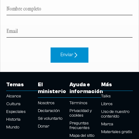
Enviar
Temas
El
Ayuda e
Más
ministerio
información
Alcance
Talks
Nosotros
Términos
Cultura
Libros
Declaración
Privacidad y
Especiales
Uso de nuestro
cookies
contenido
Sé voluntario
Historia
Preguntas
Marca
Donar
Mundo
frecuentes
Materiales gratis
Mapa del sitio