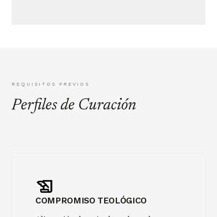
REQUISITOS PREVIOS
Perfiles de Curación
history_edu
COMPROMISO TEOLÓGICO