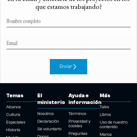
que estamos trabajando?
Enviar
Temas
El
Ayuda e
Más
ministerio
información
Alcance
Talks
Nosotros
Términos
Cultura
Libros
Declaración
Privacidad y
Especiales
Uso de nuestro
cookies
contenido
Sé voluntario
Historia
Preguntas
Marca
Donar