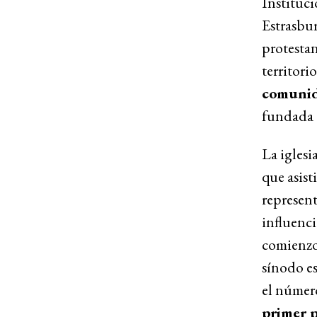
Instituci
Estrasbur
protesta
territori
comunid
fundada 
La iglesi
que asist
represent
influenci
comienzo
sínodo es
el número
primer p