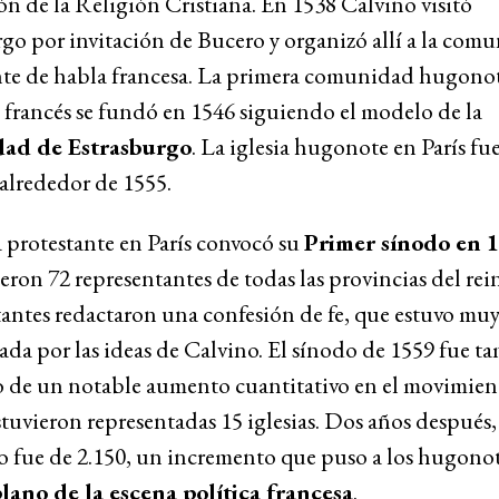
ón de la Religión Cristiana. En 1538 Calvino visitó
go por invitación de Bucero y organizó allí a la com
nte de habla francesa. La primera comunidad hugono
o francés se fundó en 1546 siguiendo el modelo de la
ad de Estrasburgo
. La iglesia hugonote en París fu
alrededor de 1555.
a protestante en París convocó su
Primer sínodo en 
ieron 72 representantes de todas las provincias del rei
antes redactaron una confesión de fe, que estuvo mu
ada por las ideas de Calvino. El sínodo de 1559 fue t
 de un notable aumento cuantitativo en el movimient
tuvieron representadas 15 iglesias. Dos años después,
 fue de 2.150, un incremento que puso a los hugonot
lano de la escena política francesa
.