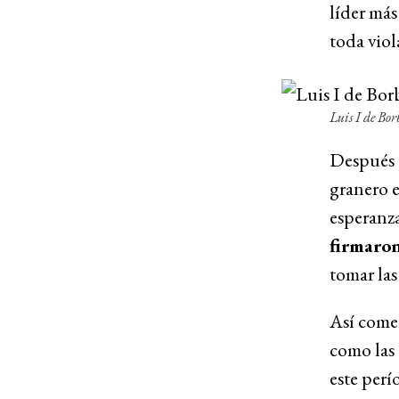
líder más
toda viol
Luis I de Bo
Después 
granero 
esperanza
firmaron
tomar las
Así come
como las
este perí