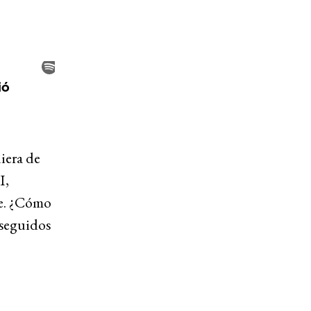
iera de
I,
fe. ¿Cómo
rseguidos