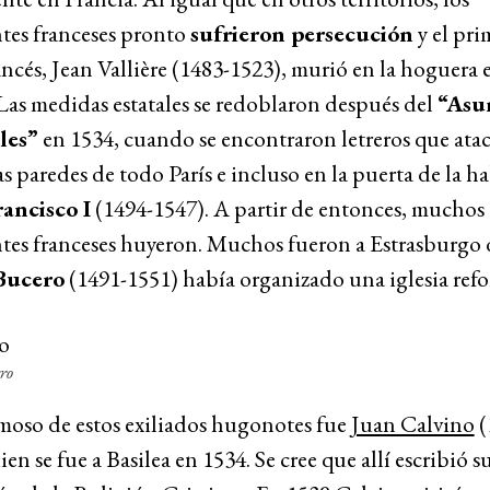
tes franceses pronto
sufrieron persecución
y el pri
ancés, Jean Vallière (1483-1523), murió en la hoguera 
Las medidas estatales se redoblaron después del
“Asu
les”
en 1534, cuando se encontraron letreros que ata
as paredes de todo París e incluso en la puerta de la h
ancisco I
(1494-1547). A partir de entonces, muchos
ntes franceses huyeron. Muchos fueron a Estrasburgo
Bucero
(1491-1551) había organizado una iglesia ref
ro
moso de estos exiliados hugonotes fue
Juan Calvino
(
ien se fue a Basilea en 1534. Se cree que allí escribió s