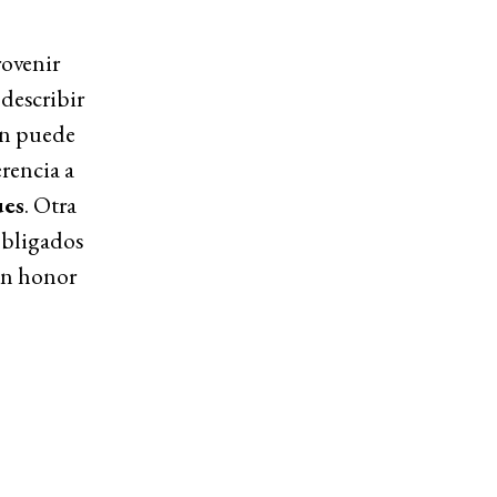
rovenir
 describir
én puede
rencia a
es
. Otra
obligados
 en honor