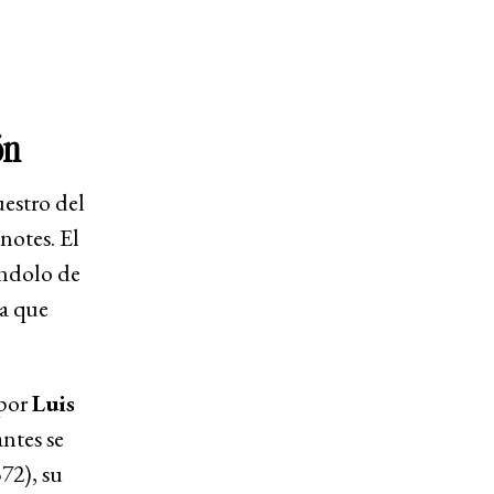
ón
estro del
notes. El
ándolo de
ca que
 por
Luis
ntes se
72), su