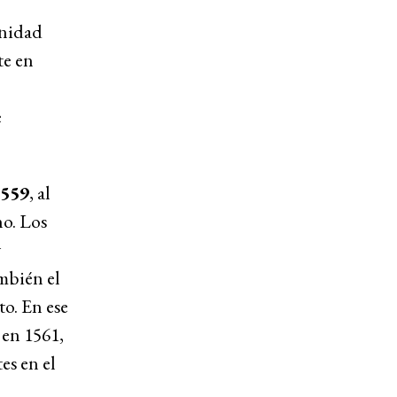
unidad
te en
e
1559
, al
no. Los
y
ambién el
o. En ese
 en 1561,
es en el