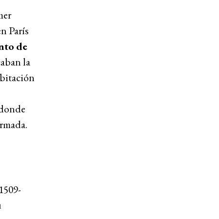
mer
en París
nto de
caban la
abitación
 donde
ormada.
1509-
u