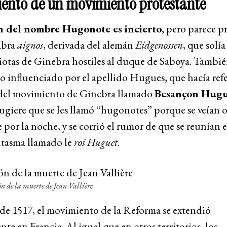
ento de un movimiento protestante
n del nombre Hugonote es incierto
, pero parece p
abra
aignos
, derivada del alemán
Eidgenossen
, que solía
riotas de Ginebra hostiles al duque de Saboya. Tambi
o influenciado por el apellido Hugues, que hacía refe
 del movimiento de Ginebra llamado
Besançon Hugu
ugiere que se les llamó “hugonotes” porque se veían 
e por la noche, y se corrió el rumor de que se reunían
ntasma llamado le
roi Huguet
.
n de la muerte de Jean Vallière
de 1517, el movimiento de la Reforma se extendió
te en Francia. Al igual que en otros territorios, los