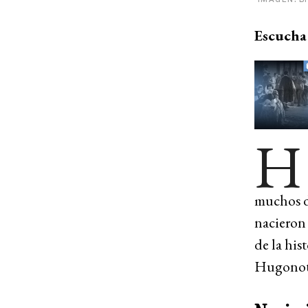
Escucha 
H
muchos de
nacieron 
de la his
Hugonot