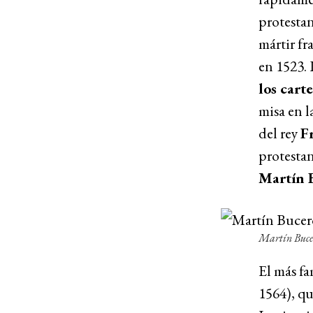
protestan
mártir fr
en 1523. 
los carte
misa en l
del rey
Fr
protesta
Martín 
Martín Buce
El más fa
1564), qu