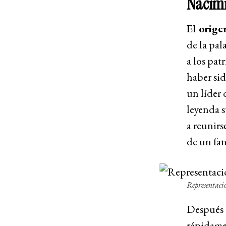
Nacimi
El orige
de la pal
a los pat
haber sid
un líder
leyenda s
a reunirs
de un fa
Representació
Después 
rápidamen