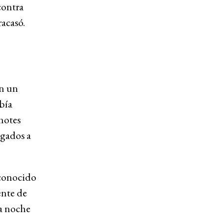
contra
racasó.
en un
bía
notes
igados a
 conocido
ente de
la noche