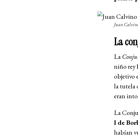
Juan Calvin
La con
La
Conju
niño rey
objetivo 
la tutela
eran into
La Conjur
I de Bo
habían v