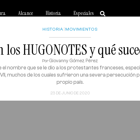
ura
Alcance
Historia
Especiales
HISTORIA
|
MOVIMIENTOS
n los HUGONOTES y qué suced
Giovanny Gómez Pérez
Por
el nombre que se le dio a los protestantes franceses, espec
XVII, muchos de los cuales sufrieron una severa persecución p
propio país.
23 DE JUNIO DE 2020