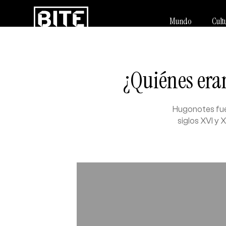
Mundo
Cult
¿Quiénes era
Hugonotes fue 
siglos XVI y 