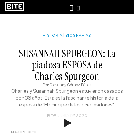
|
HISTORIA
BIOGRAFÍAS
SUSANNAH SPURGEON: La
piadosa ESPOSA de
Charles Spurgeon
Por
Giovanny Gómez Pérez
Charles y Susannah Spurgeon estuvieron casados
por 36 años. Esta es la fascinante historia de la
esposa de "El principe de los predicadores".
18 DE JUNIO DE 2020
IMAGEN: BITE