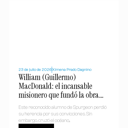
23 de julio de 2026
Ximena Prado Dagnino
William (Guillermo)
MacDonald: el incansable
misionero que fundó la obra
bautista en Chile
Este reconocido alumno de Spurgeon perdió
su herencia por sus convicciones. Sin
embargo, cruzó el océano...