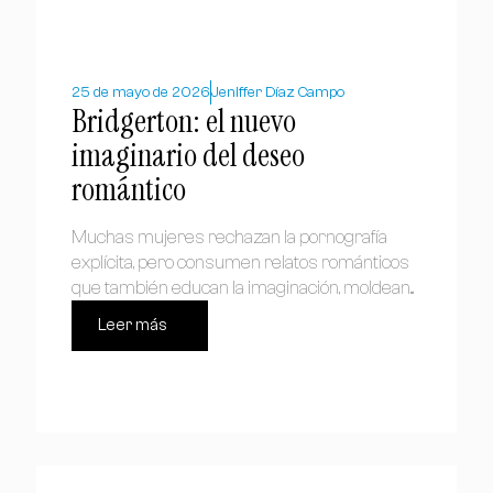
25 de mayo de 2026
Jeniffer Díaz Campo
Bridgerton: el nuevo
imaginario del deseo
romántico
Muchas mujeres rechazan la pornografía
explícita, pero consumen relatos románticos
que también educan la imaginación, moldean...
Leer más