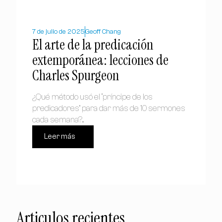
7 de julio de 2025
Geoff Chang
El arte de la predicación
extemporánea: lecciones de
Charles Spurgeon
¿Qué método usó el “príncipe de los
predicadores” para dar más de 10 sermones
cada semana?...
Leer más
Articulos recientes