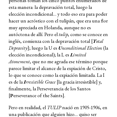
personas toman los cinco puntos enumerados de
esta manera: la depravación total, luego la
elección incondicional… y todo eso era para poder
hacer un acróstico con el tulipán, que era una flor
muy apreciada en Holanda, aunque no es
autóctona de allí. Pero el
tulip
, como se conoce en
inglés, comienza con la depravación total [
T
otal
Depravity
]; luego la U es
U
nconditional Election
(la
elección incondicional); la L es
L
imited
Atonement
, que no me agrada ese término porque
parece limitar el alcance de la expiación de Cristo,
lo que se conoce como la expiación limitada. La I
es de la
I
rresistible Grace
[la gracia irresistible] y,
finalmente, la Perseverancia de los Santos
[
P
erseverance of the Saints].
Pero en realidad, el
TULIP
nació en 1905-1906, en
una publicación que alguien hizo… quiso ser