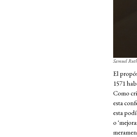
Samuel Ruth
El propós
1571 habí
Como cris
esta conf
esta podí
o ‘mejora
meramente