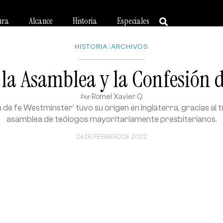
ura
Alcance
Historia
Especiales
HISTORIA
|
ARCHIVOS
e la Asamblea y la Confesión 
Romel Xavier Q.
Por
 de fe Westminster' tuvo su origen en Inglaterra, gracias al 
asamblea de teólogos mayoritariamente presbiterianos.
24 DE FEBRERO DE 2022