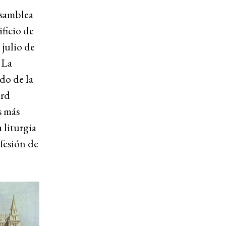
asamblea
ificio de
 julio de
 La
do de la
ord
s más
 liturgia
nfesión de