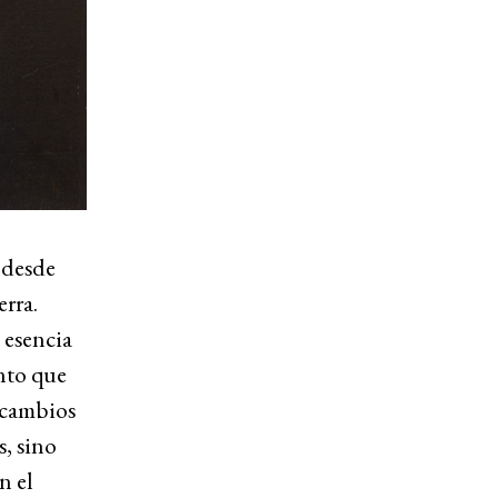
 desde
erra.
 esencia
ento que
s cambios
s, sino
n el