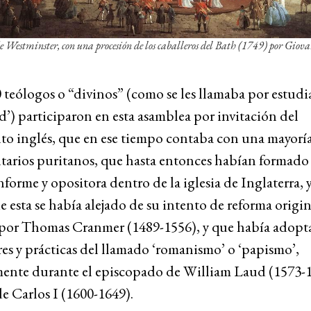
Westminster, con una procesión de los caballeros del Bath
(1749) por Giova
teólogos o “divinos” (como se les llamaba por estudia
d’) participaron en esta asamblea por invitación del
to inglés, que en ese tiempo contaba con una mayorí
tarios puritanos, que hasta entonces habían formado 
nforme y opositora dentro de la iglesia de Inglaterra, 
e esta se había alejado de su intento de reforma origin
 por Thomas Cranmer (1489-1556), y que había adop
s y prácticas del llamado ‘romanismo’ o ‘papismo’,
mente durante el episcopado de William Laud (1573-1
e Carlos I (1600-1649).