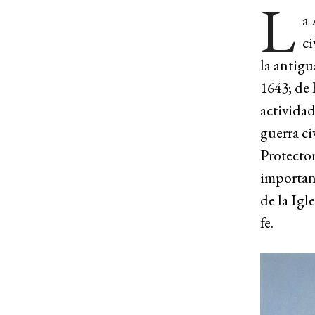
L
a 
ci
la antigu
1643; de 
actividad
guerra ci
Protector
important
de la Igl
fe.