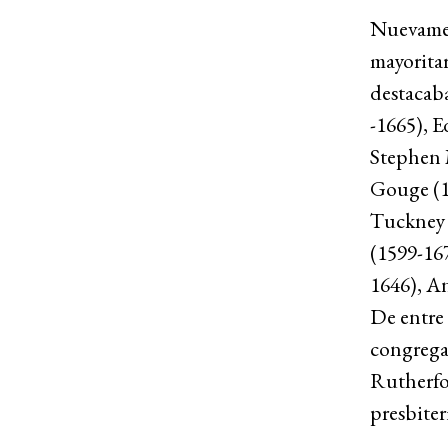
Nuevamen
mayoritar
destacab
-1665), 
Stephen M
Gouge (1
Tuckney 
(1599-16
1646), A
De entre 
congregac
Rutherfor
presbite