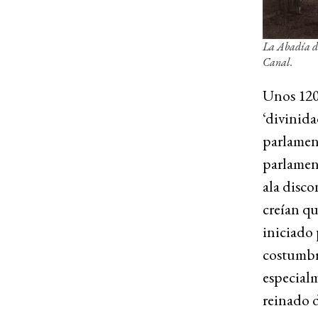
La Abadía de 
Canal.
Unos 120 
‘divinida
parlamen
parlamen
ala disco
creían qu
iniciado
costumbre
especial
reinado d