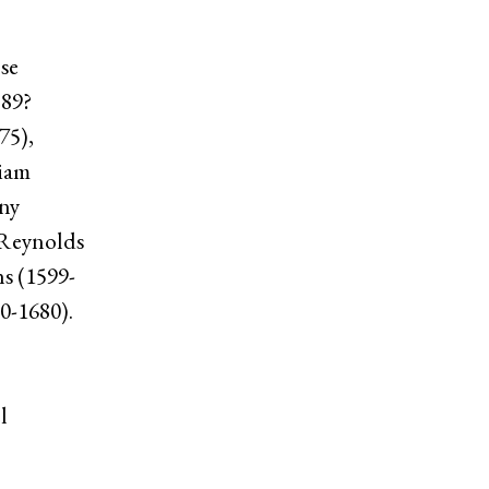
se
589?
75),
liam
ny
 Reynolds
s (1599-
0-1680).
l