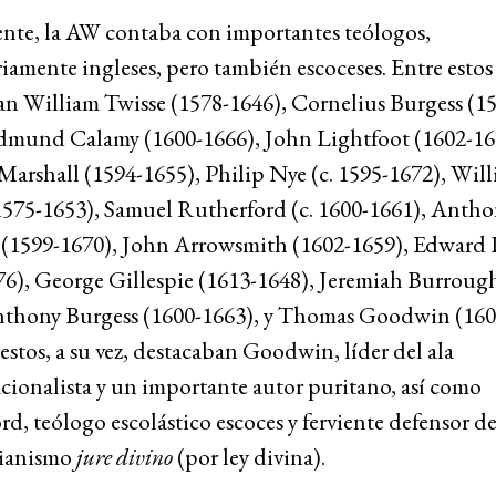
te, la AW contaba con importantes teólogos,
iamente ingleses, pero también escoceses. Entre estos 
an William Twisse (1578-1646), Cornelius Burgess (1
Edmund Calamy (1600-1666), John Lightfoot (1602-16
arshall (1594-1655), Philip Nye (c. 1595-1672), Wil
575-1653), Samuel Rutherford (c. 1600-1661), Antho
(1599-1670), John Arrowsmith (1602-1659), Edward
76), George Gillespie (1613-1648), Jeremiah Burrough
nthony Burgess (1600-1663), y Thomas Goodwin (160
estos, a su vez, destacaban Goodwin, líder del ala
ionalista y un importante autor puritano, así como
d, teólogo escolástico escoces y ferviente defensor de
rianismo
jure divino
(por ley divina).