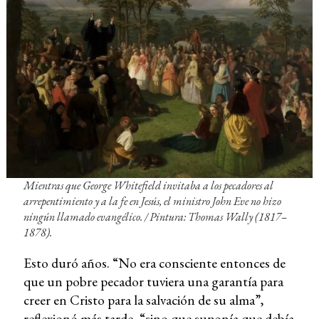
Mientras que George Whitefield invitaba a los pecadores al
arrepentimiento y a la fe en Jesús, el ministro John Eve no hizo
ningún llamado evangélico. /
Pintura: Thomas Wally (1817–
1878).
Esto duró años. “No era consciente entonces de
que un pobre pecador tuviera una garantía para
creer en Cristo para la salvación de su alma”,
reflexionó más tarde, “sino que suponía que debía