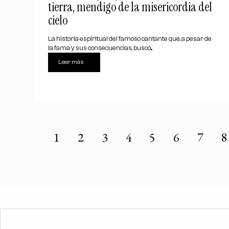
tierra, mendigo de la misericordia del
cielo
La historia espiritual del famoso cantante que, a pesar de
la fama y sus consecuencias, buscó...
Leer más
1
2
3
4
5
6
7
8