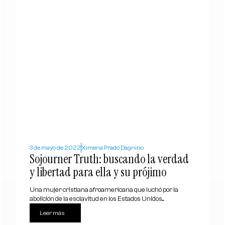
3 de mayo de 2022
Ximena Prado Dagnino
Sojourner Truth: buscando la verdad
y libertad para ella y su prójimo
Una mujer cristiana afroamericana que luchó por la
abolición de la esclavitud en los Estados Unidos...
Leer más