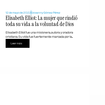
12 de mayo de 2022
Giovanny Gómez Pérez
Elisabeth Elliot: La mujer que rindió
toda su vida a la voluntad de Dios
Elisabeth Elliot fue una misionera, autora y oradora
cristiana. Su vida fue fuertemente marcada por la...
Leer más