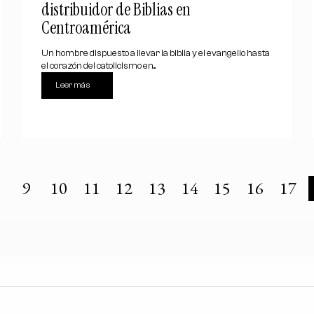
distribuidor de Biblias en
Centroamérica
Un hombre dispuesto a llevar la biblia y el evangelio hasta
el corazón del catolicismo en...
Leer más
9
10
11
12
13
14
15
16
17