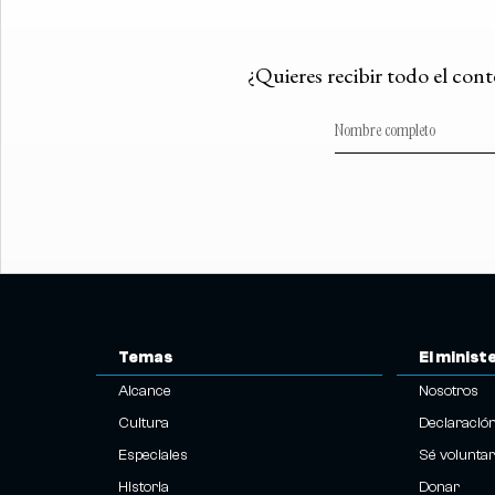
¿Quieres recibir todo el con
Temas
El minist
Alcance
Nosotros
Cultura
Declaració
Especiales
Sé voluntar
Historia
Donar