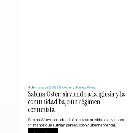
4 de mayo de 2022
Giovanny Gómez Pérez
Sabina Oster: sirviendo a la iglesia y la
comunidad bajo un régimen
comunista
Sabina Wurmbrand dedicó casi toda su vida a servir a los
cristianos que sufrían persecución gubernamental....