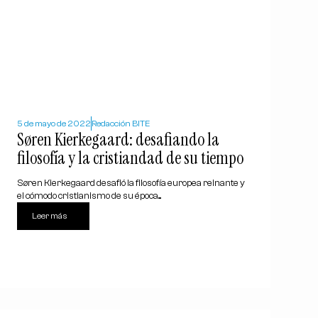
5 de mayo de 2022
Redacción BITE
Søren Kierkegaard: desafiando la
filosofía y la cristiandad de su tiempo
Søren Kierkegaard desafió la filosofía europea reinante y
el cómodo cristianismo de su época....
Leer más