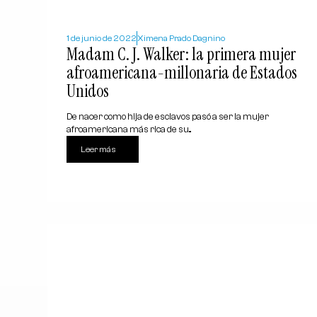
1 de junio de 2022
Ximena Prado Dagnino
Madam C. J. Walker: la primera mujer
afroamericana-millonaria de Estados
Unidos
De nacer como hija de esclavos pasó a ser la mujer
afroamericana más rica de su...
Leer más