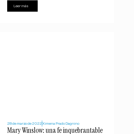
Leer más
28 de marzo de 2022
Ximena Prado Dagnino
Mary Winslow: una fe inquebrantable