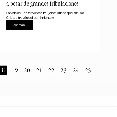
a pesar de grandes tribulaciones
La vida de una fervorosa mujer cristiana que sirvió a
Cristo a través del sufrimiento y...
Leer más
18
19
20
21
22
23
24
25