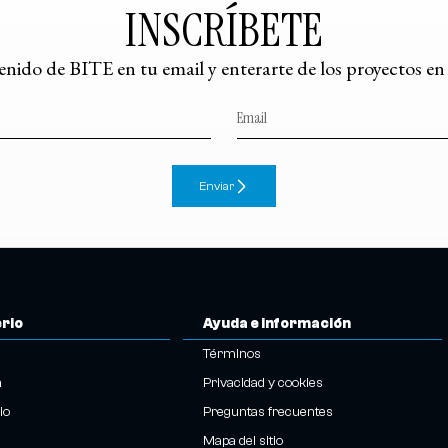
INSCRÍBETE
tenido de BITE en tu email y enterarte de los proyectos e
Enviar
erio
Ayuda e información
Términos
n
Privacidad y cookies
io
Preguntas frecuentes
Mapa del sitio