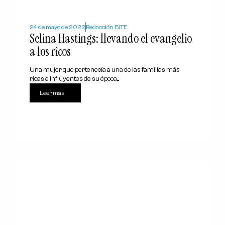
24 de mayo de 2022
Redacción BITE
Selina Hastings: llevando el evangelio
a los ricos
Una mujer que pertenecía a una de las familias más
ricas e influyentes de su época,...
Leer más