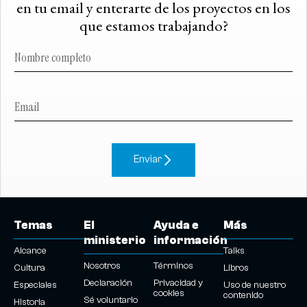
en tu email y enterarte de los proyectos en los
que estamos trabajando?
Enviar
Temas
El
Ayuda e
Más
ministerio
información
Alcance
Talks
Nosotros
Términos
Cultura
Libros
Declaración
Privacidad y
Especiales
Uso de nuestro
cookies
contenido
Sé voluntario
Historia