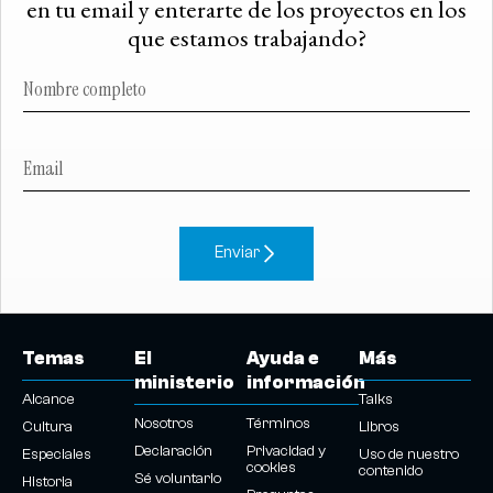
en tu email y enterarte de los proyectos en los
que estamos trabajando?
Enviar
Temas
El
Ayuda e
Más
ministerio
información
Alcance
Talks
Nosotros
Términos
Cultura
Libros
Declaración
Privacidad y
Especiales
Uso de nuestro
cookies
contenido
Sé voluntario
Historia