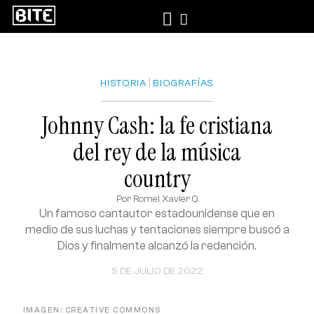
|
HISTORIA
BIOGRAFÍAS
Johnny Cash: la fe cristiana
del rey de la música
country
Por
Romel Xavier Q.
Un famoso cantautor estadounidense que en
medio de sus luchas y tentaciones siempre buscó a
Dios y finalmente alcanzó la redención.
5 DE JULIO DE 2022
IMAGEN: CREATIVE COMMONS