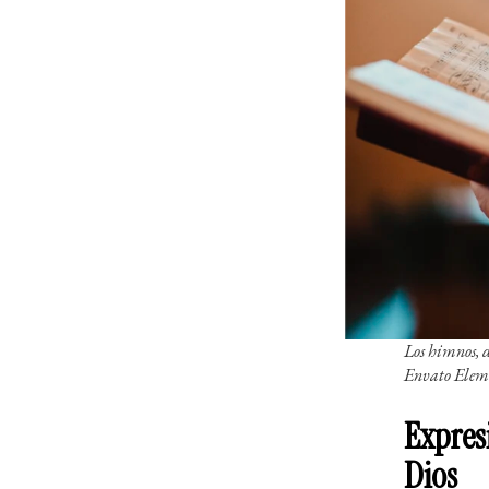
Los himnos, d
Envato Elem
Expres
Dios