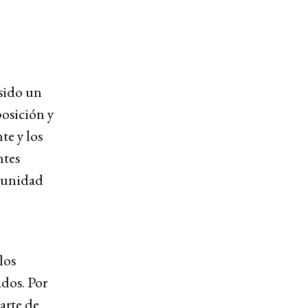
sido un
posición y
te y los
ntes
a unidad
los
dos. Por
arte de