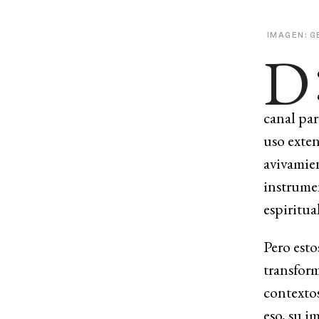
IMAGEN: G
D
canal par
uso exte
avivamie
instrumen
espiritua
Pero esto
transform
contexto
eso, su i