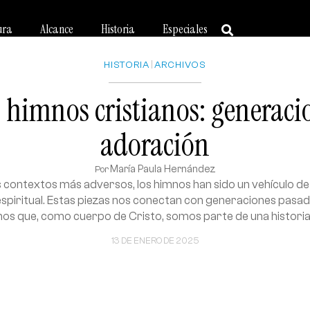
ura
Alcance
Historia
Especiales
HISTORIA
|
ARCHIVOS
s himnos cristianos: generac
adoración
María Paula Hernández
Por
os contextos más adversos, los himnos han sido un vehículo d
espiritual. Estas piezas nos conectan con generaciones pasad
s que, como cuerpo de Cristo, somos parte de una histori
13 DE ENERO DE 2025