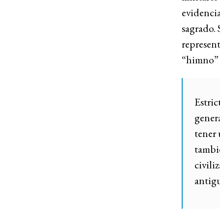
evidencia
sagrado. 
represent
“himno” 
Estric
genera
tener 
tambi
civili
antig