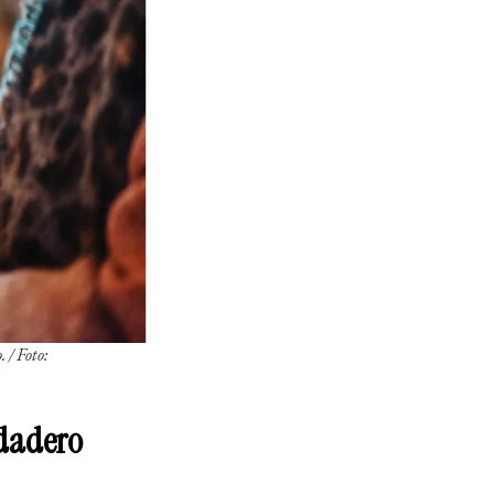
 / Foto:
rdadero