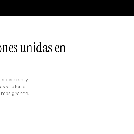
iones unidas en
e esperanza y
as y futuras,
a más grande.