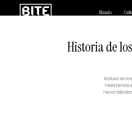
Mundo
Cult
Historia de lo
Incluso en l
resistencia 
recordándono