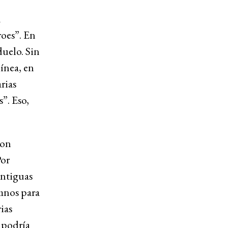
a
roes”. En
duelo. Sin
ínea, en
rias
”. Eso,
ron
Por
antiguas
imnos para
ias
o podría