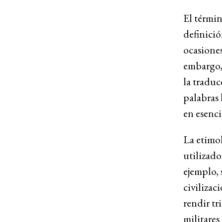
El términ
definició
ocasiones
embargo, 
la traduc
palabras 
en esenc
La etimol
utilizado
ejemplo, 
civilizac
rendir tr
militares