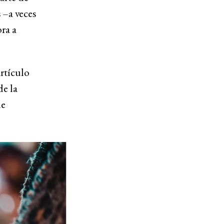
 –a veces
ra a
artículo
de la
de