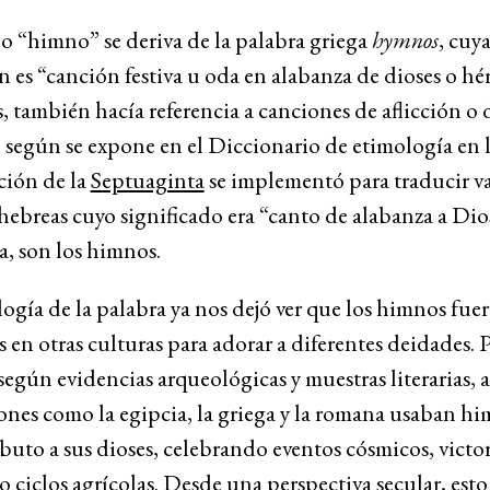
o “himno” se deriva de la palabra griega
hymnos
, cuy
n es “canción festiva u oda en alabanza de dioses o hé
, también hacía referencia a canciones de aflicción o 
según se expone en el Diccionario de etimología en l
ción de la
Septuaginta
se implementó para traducir va
hebreas cuyo significado era “canto de alabanza a Dios
ia, son los himnos.
ogía de la palabra ya nos dejó ver que los himnos fue
s en otras culturas para adorar a diferentes deidades. 
según evidencias arqueológicas y muestras literarias, 
iones como la egipcia, la griega y la romana usaban h
ibuto a sus dioses, celebrando eventos cósmicos, victor
 o ciclos agrícolas. Desde una perspectiva secular, est