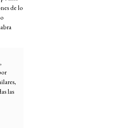
nes de lo
no
labra
,
por
ilares,
as las