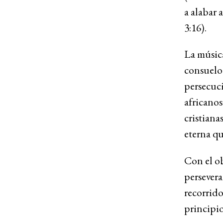
a alabar 
3:16).
La música
consuelo 
persecuci
africanos
cristiana
eterna qu
Con el ob
persevera
recorrido
principi