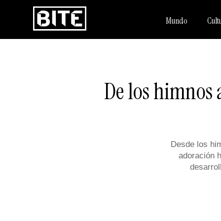
Mundo
Cult
De los himnos a
Desde los him
adoración h
desarrol