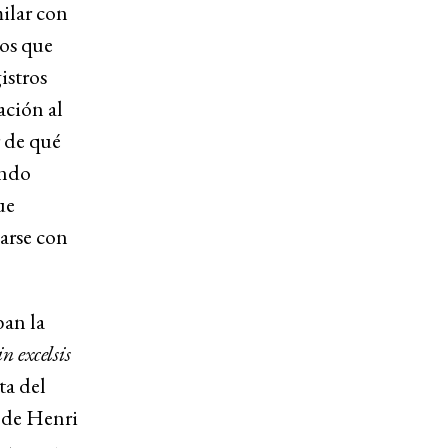
ilar con
mos que
istros
ación al
r de qué
ando
ue
arse con
ban la
n excelsis
ta del
de Henri