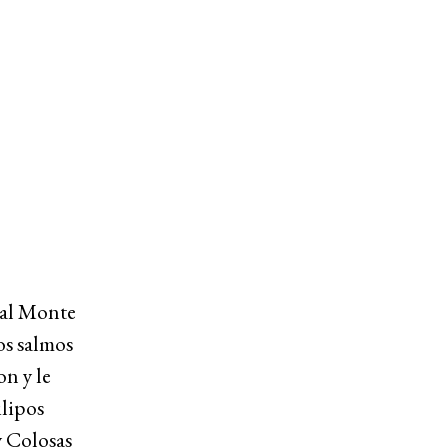
e al Monte
los salmos
on y le
ilipos
y Colosas