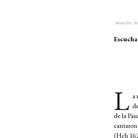
IMAGEN: B
Escucha 
L
a 
de
de la Pas
cantaron 
(Hch 16:2