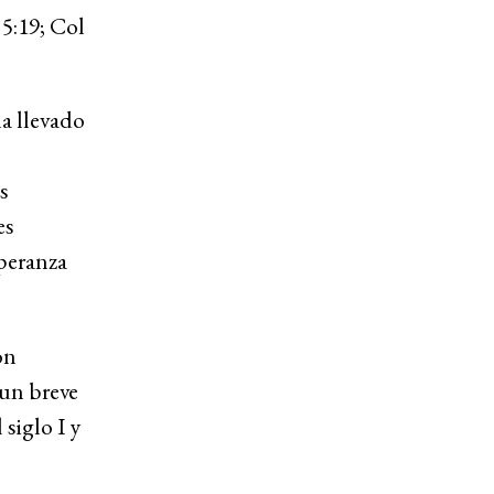
 5:19; Col
a llevado
s
es
speranza
on
 un breve
 siglo I y