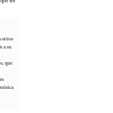
 que ser
:
 sitios
n a su
s, que
an
 música