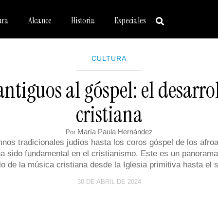
ura
Alcance
Historia
Especiales
CULTURA
ntiguos al góspel: el desarro
cristiana
María Paula Hernández
Por
nos tradicionales judíos hasta los coros góspel de los afro
a sido fundamental en el cristianismo. Este es un panorama
lo de la música cristiana desde la Iglesia primitiva hasta el 
30 DE ABRIL DE 2024