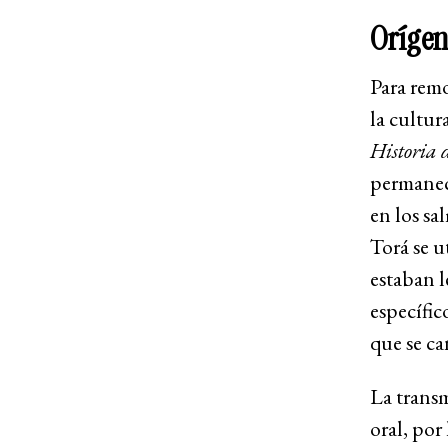
Orígen
Para remo
la cultur
Historia 
permaneci
en los sa
Torá se u
estaban l
específic
que se ca
La transm
oral, por