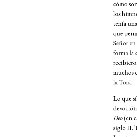
cómo son
los himno
tenía una
que permi
Señor en 
forma la 
recibier
muchos cr
la Torá.
Lo que sí
devoción 
Deo
(en e
siglo II.