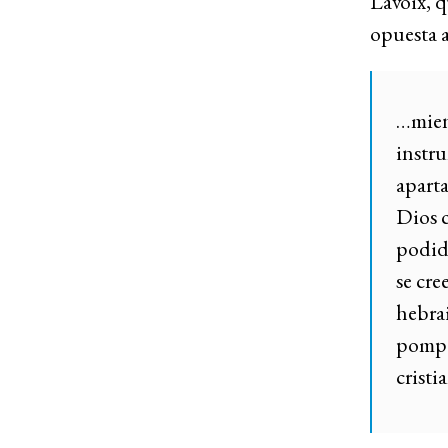
Lavoix, q
opuesta a
…mien
instru
aparta
Dios c
podid
se cre
hebrai
pompos
cristi