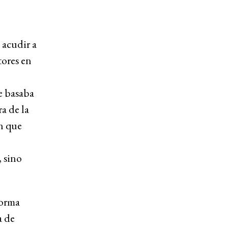
 acudir a
tores en
se basaba
ra de la
ón que
, sino
forma
a de