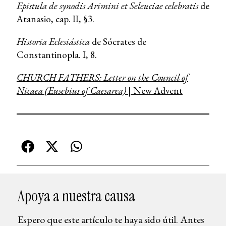
Epistula de synodis Arimini et Seleuciae celebratis
de
Atanasio, cap. II, §3.
Historia Eclesiástica
de Sócrates de
Constantinopla. I, 8.
CHURCH FATHERS: Letter on the Council of
Nicaea (Eusebius of Caesarea)
| New Advent
Apoya a nuestra causa
Espero que este artículo te haya sido útil. Antes