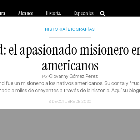
ura
Alcance
Historia
Especiales
HISTORIA
|
BIOGRAFÍAS
: el apasionado misionero en
americanos
Giovanny Gómez Pérez
Por
d fue un misionero a los nativos americanos. Su corta y fruc
rado a miles de creyentes a través de la historia. Aquí su biog
9 DE OCTUBRE DE 2023