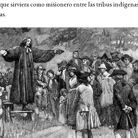
ue sirviera como misionero entre las tribus indígena
as.