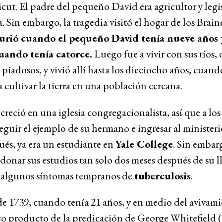
ut. El padre del pequeño David era agricultor y legi
a. Sin embargo, la tragedia visitó el hogar de los Brain
urió cuando el pequeño David tenía nueve años 
ando tenía catorce.
Luego fue a vivir con sus tíos,
piadosos, y vivió allí hasta los dieciocho años, cuan
 cultivar la tierra en una población cercana.
creció en una iglesia congregacionalista, así que a los
eguir el ejemplo de su hermano e ingresar al minister
és, ya era un estudiante en
Yale College
. Sin embar
onar sus estudios tan solo dos meses después de su l
 algunos síntomas tempranos de
tuberculosis
.
de 1739, cuando tenía 21 años, y en medio del avivam
co producto de la predicación de
George Whitefield
(