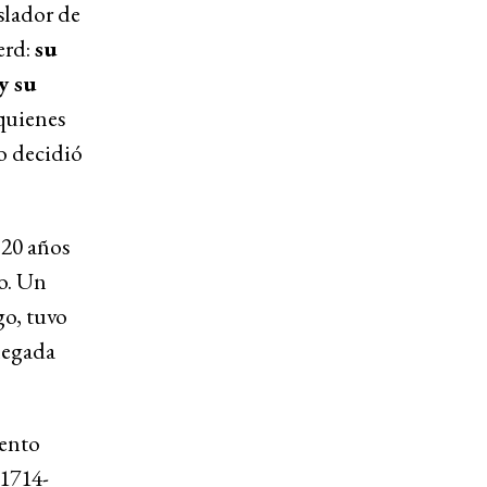
slador de
erd:
su
y su
 quienes
do decidió
 20 años
io. Un
go, tuvo
legada
iento
1714-