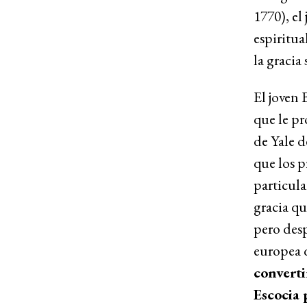
1770), e
espiritua
la gracia
El joven 
que le p
de Yale d
que los p
particul
gracia qu
pero desp
europea 
converti
Escocia 