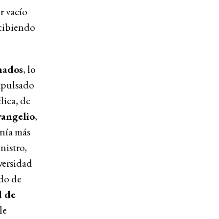
r vacío
ecibiendo
nados
, lo
xpulsado
lica, de
vangelio
,
enía más
nistro,
versidad
do de
d de
le