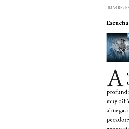
IMAGEN: N
Escucha 
A
t
profunda 
muy difíc
abnegació
pecadore
generaci