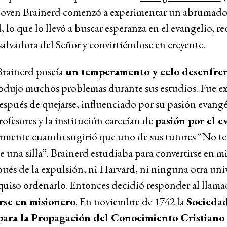
l joven Brainerd comenzó a experimentar un abrumado
l, lo que lo llevó a buscar esperanza en el evangelio, r
 salvadora del Señor y convirtiéndose en creyente.
Brainerd poseía
un temperamento y celo desenfre
rodujo muchos problemas durante sus estudios. Fue e
espués de quejarse, influenciado por su pasión evangé
rofesores y la institución carecían de
pasión por el e
armente cuando sugirió que uno de sus tutores “No t
e una silla”. Brainerd estudiaba para convertirse en mi
ués de la expulsión, ni Harvard, ni ninguna otra uni
quiso ordenarlo. Entonces decidió responder al llama
rse en misionero
. En noviembre de 1742 la
Socieda
para la Propagación del Conocimiento Cristiano