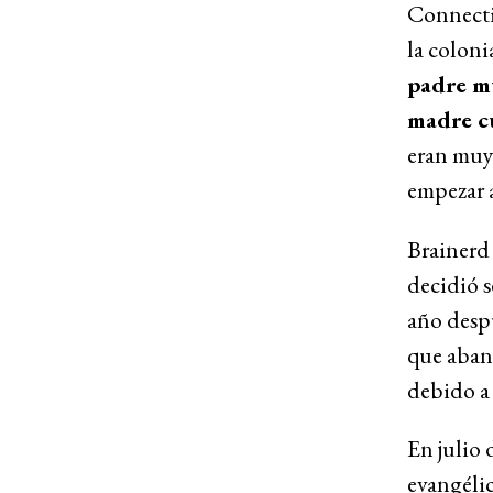
Connectic
la coloni
padre m
madre cu
eran muy 
empezar a
Brainerd 
decidió s
año despu
que aband
debido a
En julio 
evangéli