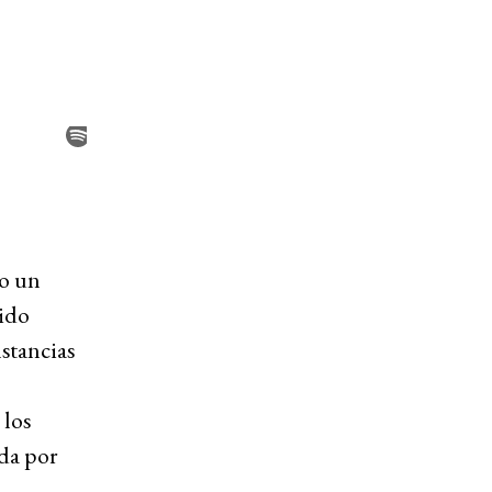
lo un
sido
nstancias
 los
ada por