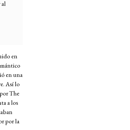
 al
uido en
omántico
ió en una
e. Así lo
 por The
ta a los
taban
or por la