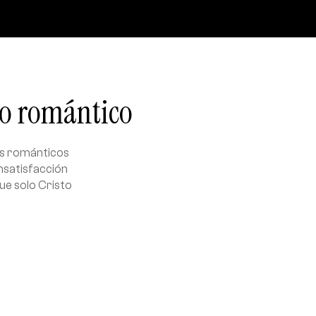
eo romántico
os románticos
nsatisfacción
ue solo Cristo