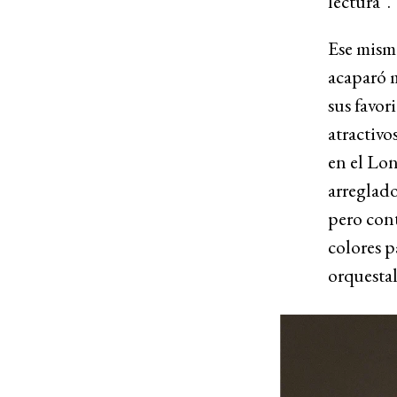
lectura”.
Ese mism
acaparó m
sus favor
atractivo
en el Lon
arreglado
pero cont
colores p
orquesta