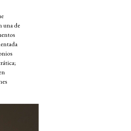
ue
n una de
mentos
bientada
onios
rática;
 en
nes