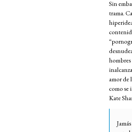
Sin embar
trama. Ca
hiperidea
contenid
“pornogr
desnudez 
hombres 
inalcanza
amor de l
como se i
Kate Sha
Jamás