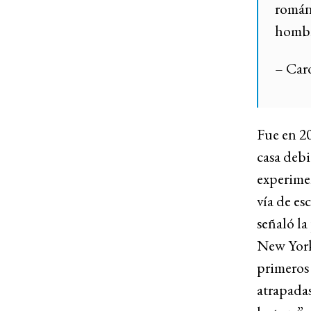
románt
hombre
– Caro
Fue en 2
casa deb
experime
vía de es
señaló la
New York 
primeros
atrapadas