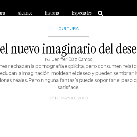
ura
Alcance
Historia
Especiales
CULTURA
 el nuevo imaginario del des
Jeniffer Díaz Campo
Por
es rechazan la pornografía explícita, pero consumen relat
educan la imaginación, moldean el deseo y pueden sembrar i
ciones reales. Pero ninguna fantasía puede soportar el peso q
satisface.
25 DE MAYO DE 2026