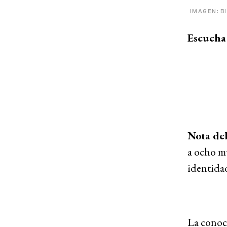
IMAGEN: B
Escucha 
Nota del
a ocho m
identida
La conoci