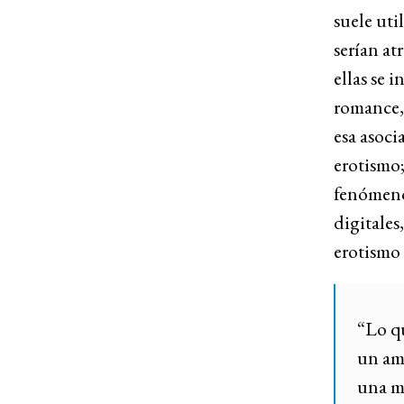
suele uti
serían at
ellas se 
romance, 
esa asoci
erotismo;
fenómeno 
digitales
erotismo
“Lo qu
un am
una mu