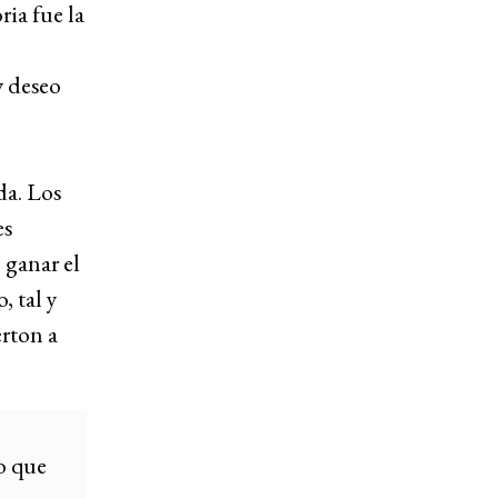
ria fue la
y deseo
da. Los
es
 ganar el
, tal y
erton a
o que