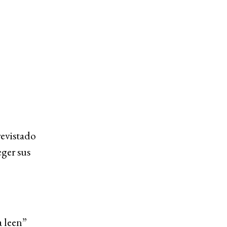
revistado
ger sus
a leen”