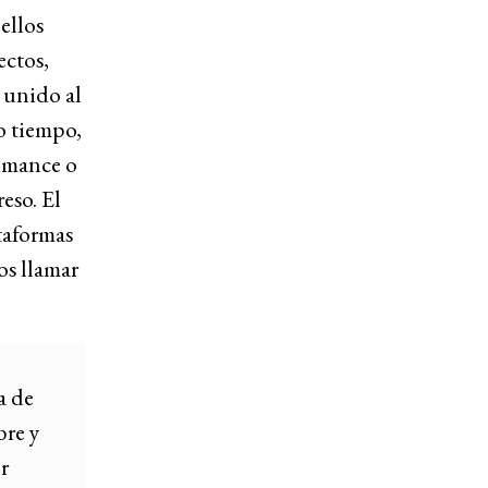
ellos
ectos,
e unido al
o tiempo,
romance o
eso. El
taformas
os llamar
a de
bre y
r