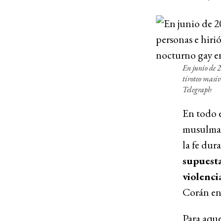
En junio de 
tiroteo masiv
Telegraph
En todo e
musulman
la fe dur
supuest
violenci
Corán en
Para aque