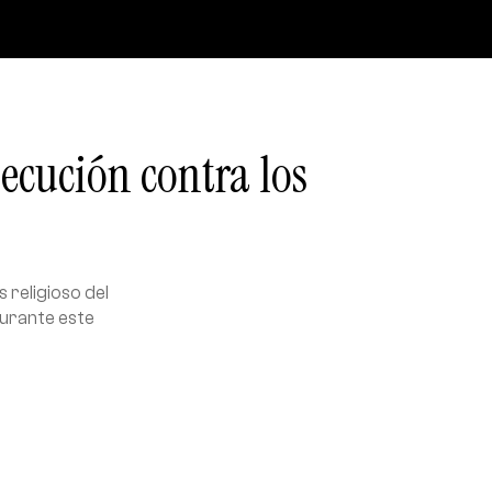
secución contra los
 religioso del
durante este