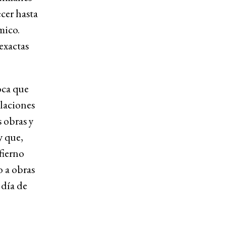
cer hasta
mico.
exactas
oca que
blaciones
 obras y
y que,
fierno
 a obras
 día de