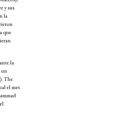
e y sus
n la
rieron
na que
ieran
ante la
a un
). The
al el mes
uhammad
el