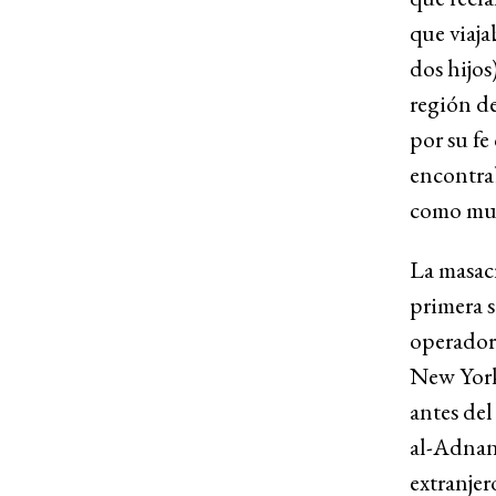
que viaja
dos hijos
región de
por su fe
encontrab
como mus
La masac
primera 
operador 
New York
antes de
al-Adnani
extranje