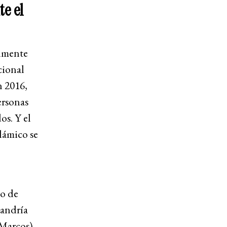
e el
almente
cional
n 2016,
ersonas
s. Y el
lámico se
no de
jandría
 Marcos),