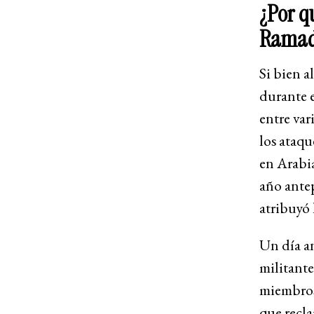
¿Por q
Rama
Si bien a
durante e
entre var
los ataqu
en Arabi
año antep
atribuyó 
Un día an
militant
miembros
que recla