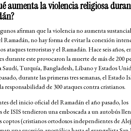
ué aumenta la violencia religiosa durant
dán?
lgunos afirman que la violencia no aumenta sustanci
l Ramadán, no hay forma de evitar la conexión inten
ios ataques terroristas y el Ramadán. Hace seis años, e
es durante este provocaron la muerte de más de 200 p
a Saudí, Turquía, Bangladesh, Líbano y Estados Unido
asado, durante las primeras tres semanas, el Estado Is
la responsabilidad de 300 ataques contra cristianos.
tes del inicio oficial del Ramadán el año pasado, los
es de ISIS tendieron una emboscada a un autobús lle
 coptos (cristianos ortodoxos independientes de Ale
man una sucesión apostólica hasta el evangelista San