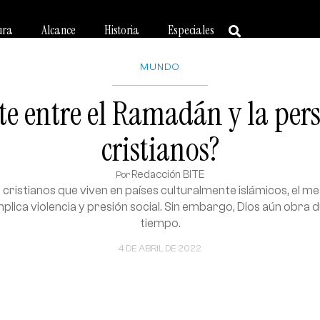
ura
Alcance
Historia
Especiales
MUNDO
te entre el Ramadán y la per
cristianos?
Redacción BITE
Por
ristianos que viven en países culturalmente islámicos, el mes
lica violencia y presión social. Sin embargo, Dios aún obra 
tiempo.
4 DE ABRIL DE 2022