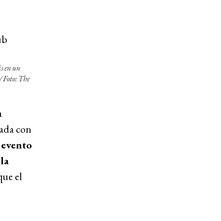
s en un
/ Foto: The
a
nada con
 evento
la
que el