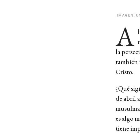
IMAGEN: 
A
la persec
también 
Cristo.
¿Qué sig
de abril 
musulman
es algo m
tiene imp