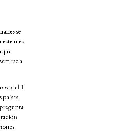
manes se
 este mes
unque
rtirse a
 va del 1
s países
 pregunta
bración
ciones.