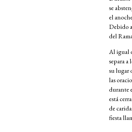
se absten
el anoche
Debido a 
del Rama
Al igual 
separa a 
su lugar 
las oraci
durante e
está cerr
de carid
fiesta lla