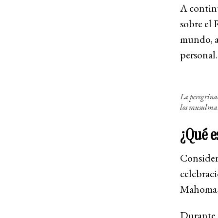
A contin
sobre el 
mundo, a
personal.
La peregrina
los musulman
¿Qué e
Consider
celebraci
Mahoma, 
Durante 