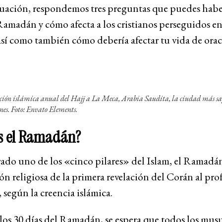
uación, respondemos tres preguntas que puedes habe
Ramadán y cómo afecta a los cristianos perseguidos en
sí como también cómo debería afectar tu vida de ora
ción islámica anual del Hajj a La Meca, Arabia Saudita, la ciudad más s
es. Foto: Envato Elements.
s el Ramadán?
ado uno de los «cinco pilares» del Islam, el Ramadá
ón religiosa de la primera revelación del Corán al pro
según la creencia islámica.
los 30 días del Ramadán, se espera que todos los mu