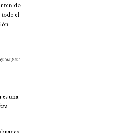
r tenido
 todo el
ción
agrada para
n es una
feta
sulmanes