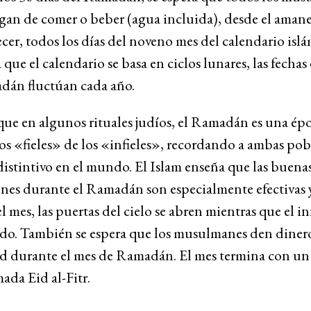
gan de comer o beber (agua incluida), desde el amane
cer, todos los días del noveno mes del calendario islá
que el calendario se basa en ciclos lunares, las fechas 
dán fluctúan cada año.
que en algunos rituales judíos, el Ramadán es una ép
los «fieles» de los «infieles», recordando a ambas po
distintivo en el mundo. El Islam enseña que las buenas
ones durante el Ramadán son especialmente efectivas 
l mes, las puertas del cielo se abren mientras que el in
ado. También se espera que los musulmanes den dinero
ad durante el mes de Ramadán. El mes termina con un
mada Eid al-Fitr.