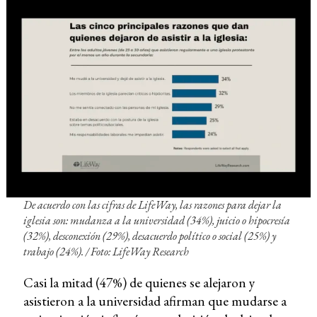
De acuerdo con las cifras de LifeWay, las razones para dejar la
iglesia son: mudanza a la universidad (34%), juicio o hipocresía
(32%), desconexión (29%), desacuerdo político o social (25%) y
trabajo (24%). / Foto: LifeWay Research
Casi la mitad (47%) de quienes se alejaron y
asistieron a la universidad afirman que mudarse a