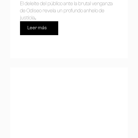
El deleite del público ante la brutal venganza
de Odiseo revela un profundo anhelo de
justicia....
Leer más