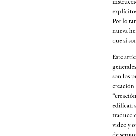
instrucci
explícito
Por lo ta
nueva he
que sí so
Este artí
generales
son los p
creación 
“creación
edifican 
traduccio
video y o
de sermon