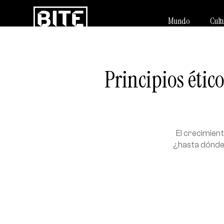
Mundo
Cult
Principios ético
El crecimient
¿hasta dónde e