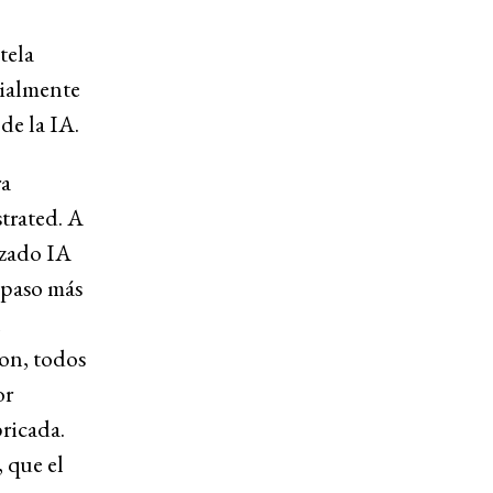
tela
cialmente
de la IA.
ra
strated. A
izado IA
 paso más
n
ron, todos
or
ricada.
 que el