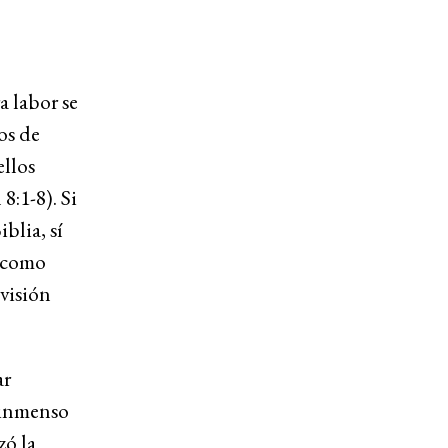
a labor se
os de
ellos
:1-8). Si
blia, sí
a como
visión
ar
 inmenso
ó la