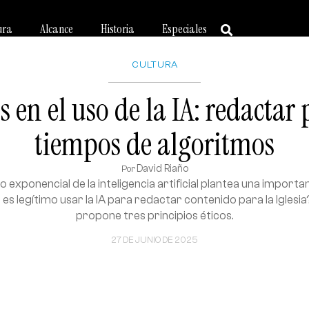
ura
Alcance
Historia
Especiales
CULTURA
s en el uso de la IA: redactar
tiempos de algoritmos
David Riaño
Por
o exponencial de la inteligencia artificial plantea una import
s legítimo usar la IA para redactar contenido para la Iglesia
propone tres principios éticos.
27 DE JUNIO DE 2025