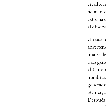
creadores
fielmente
extrema c
al observ
Un caso e
advertenc
finales d
para gene
allá: inv
nombres, 
generados
técnico, 
Después d