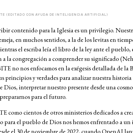
ITE (EDITADO CON AYUDA DE INTELIGENCIA ARTIFICIAL)
ribir contenido para la Iglesia es un privilegio. Nuestr
emeja, en muchos sentidos, a la de los levitas en tiemp
entras el escriba leía el libro de la ley ante el pueblo, 
a la congregación a comprender su significado (Neh 8
ITE no nos enfocamos en la exégesis detallada de la Bi
s principios y verdades para analizar nuestra histori
e Dios, interpretar nuestro presente desde una cosmo
 prepararnos para el futuro.
E como cientos de otros ministerios dedicados a cre
o para el pueblo de Dios nos hemos enfrentado a un
esde el 30 de noviembre de 2022, cuando OpenAI lanz