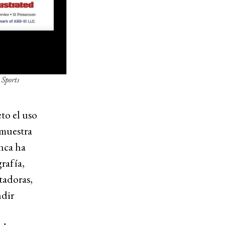
a
Sports
to el uso
 muestra
nca ha
rafía,
tadoras,
ndir