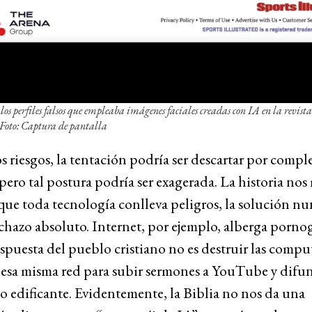
e los perfiles falsos que empleaba imágenes faciales creadas con IA en la revist
/ Foto: Captura de pantalla
s riesgos, la tentación podría ser descartar por comple
 pero tal postura podría ser exagerada. La historia nos
ue toda tecnología conlleva peligros, la solución nu
echazo absoluto. Internet, por ejemplo, alberga pornog
espuesta del pueblo cristiano no es destruir las compu
 esa misma red para subir sermones a YouTube y difu
 edificante. Evidentemente, la Biblia no nos da una