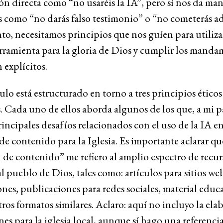
ón directa como “no usaréis la IA”, pero sí nos da ma
s como “no darás falso testimonio” o “no cometerás ad
nto, necesitamos principios que nos guíen para utiliza
rramienta para la gloria de Dios y cumplir los manda
n explícitos.
culo está estructurado en torno a tres principios éticos
. Cada uno de ellos aborda algunos de los que, a mi p
rincipales desafíos relacionados con el uso de la IA en
de contenido para la Iglesia. Es importante aclarar qu
 de contenido” me refiero al amplio espectro de recu
al pueblo de Dios, tales como: artículos para sitios we
nes, publicaciones para redes sociales, material educ
tros formatos similares. Aclaro: aquí no incluyo la ela
es para la iglesia local, aunque sí hago una referenci