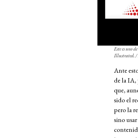
Este es uno d
Illustrated
. 
Ante esto
de la IA,
que, aunq
sido el r
pero la r
sino usar
contenido