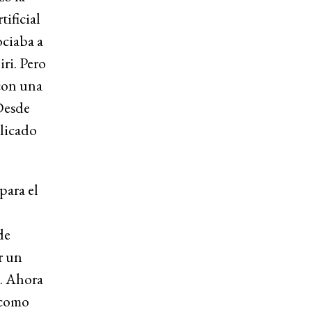
ificial
ociaba a
iri. Pero
 con una
 Desde
plicado
para el
de
r un
e. Ahora
 como