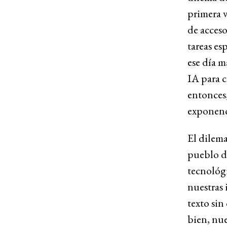
primera v
de acceso
tareas es
ese día m
IA para c
entonces,
exponenc
El dilema
pueblo d
tecnológi
nuestras 
texto si
bien, nue