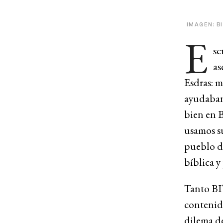
IMAGEN: B
E
sc
as
Esdras: mi
ayudaban 
bien en B
usamos su
pueblo d
bíblica y
Tanto BIT
contenid
dilema d