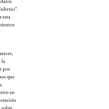
ndatos
ulterio”.
r esta
mientos
arecer,
 la
e por
rsos que
b,
ativo en
boración
a sobre