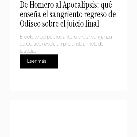
De Homero al Apocalipsis: qué
enseña el sangriento regreso de
Odiseo sobre el juicio final
El deleite del público ante la brutal venganza
de Odiseo revela un profundo anhelo de
justicia....
Leer más