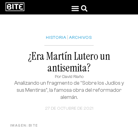
|
HISTORIA
ARCHIVOS
¿Era Martín Lutero un
antisemita?
Por
David Riaño
Analizando un fragmento de “Sobre los Judíos y
sus Mentiras”, la famosa obra del reformador
alemán.
27 DE OCTUBRE DE 2021
IMAGEN: BITE