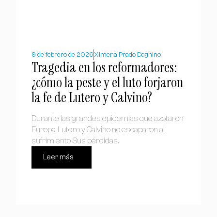
9 de febrero de 2026
Ximena Prado Dagnino
Tragedia en los reformadores:
¿cómo la peste y el luto forjaron
la fe de Lutero y Calvino?
Durante las grandes epidemias que azotaron
Europa, Lutero y Calvino no escaparon al
sufrimiento. Sus pérdidas...
Leer más