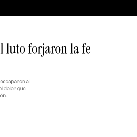
 luto forjaron la fe
 escaparon al
el dolor que
ón.