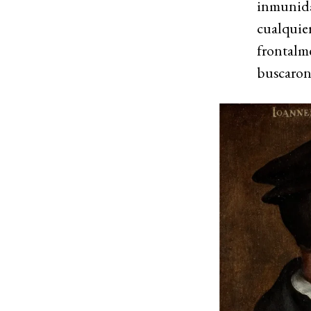
inmunidad
cualquier
frontalme
buscaron 