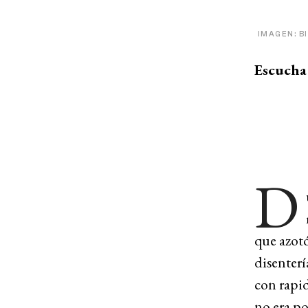
IMAGEN: B
Escucha 
D
que azotó
disenterí
con rapid
no era po