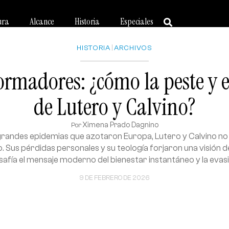
ura
Alcance
Historia
Especiales
HISTORIA
|
ARCHIVOS
ormadores: ¿cómo la peste y el
de Lutero y Calvino?
Ximena Prado Dagnino
Por
grandes epidemias que azotaron Europa, Lutero y Calvino no
. Sus pérdidas personales y su teología forjaron una visión d
safía el mensaje moderno del bienestar instantáneo y la evasi
9 DE FEBRERO DE 2026