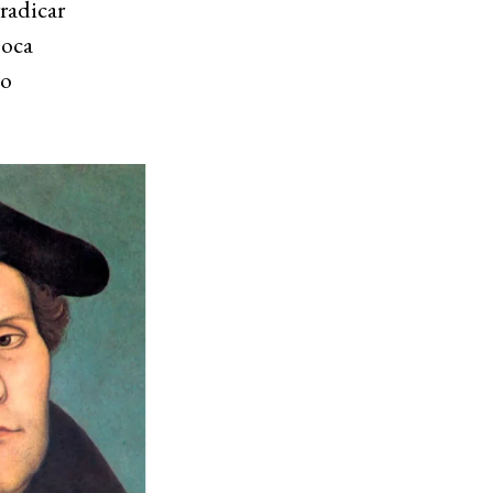
radicar
hoca
no