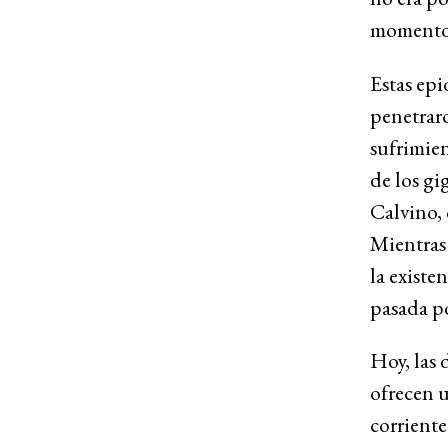
momento
Estas ep
penetraro
sufrimien
de los gi
Calvino, 
Mientras 
la existe
pasada p
Hoy, las 
ofrecen u
corrient