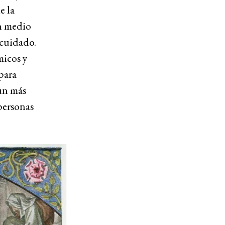
e la
n medio
 cuidado.
micos y
para
aún más
personas