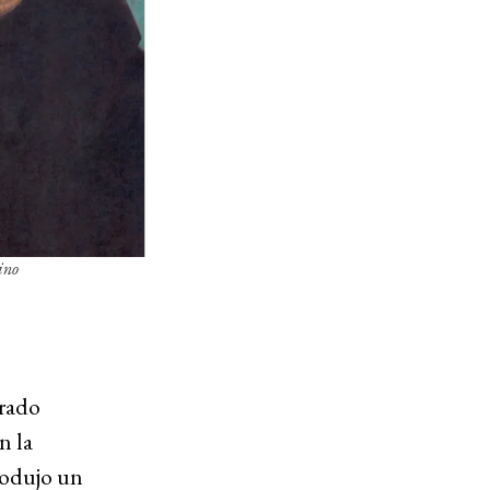
ino
trado
n la
rodujo un