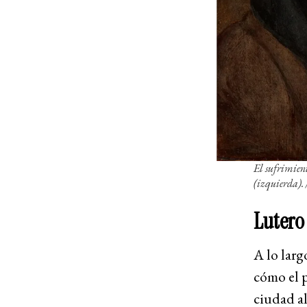
El sufrimien
(izquierda)
Lutero
A lo larg
cómo el p
ciudad a