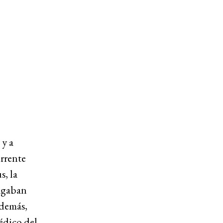
 y a
rrente
s, la
pagaban
Además,
édico del