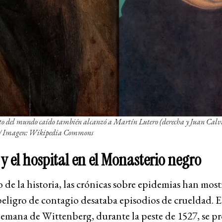
to del mundo caído también alcanzó a Martín Lutero (derecha y Juan Calv
. / Imagen: Wikipedia Commons
 y el hospital en el Monasterio negro
o de la historia, las crónicas sobre epidemias han mos
eligro de contagio desataba episodios de crueldad. E
lemana de Wittenberg, durante la peste de 1527, se p