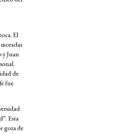
poca. El
s moradas
o y Juan
sonal.
lidad de
fe fue
versidad
d”. Esta
e goza de