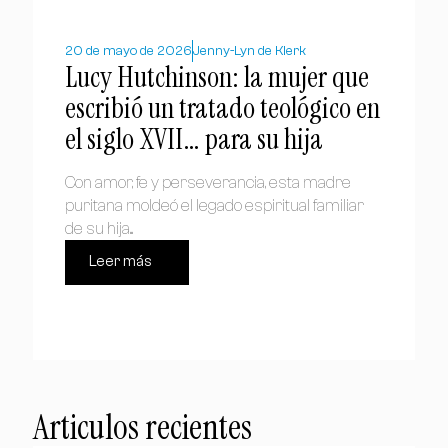
20 de mayo de 2026
Jenny-Lyn de Klerk
Lucy Hutchinson: la mujer que
escribió un tratado teológico en
el siglo XVII… para su hija
Con amor, fe y perseverancia, esta madre
puritana moldeó el legado espiritual familiar
de su hija...
Leer más
Articulos recientes