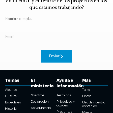
en tu email y enterarte de los proyectos en los
que estamos trabajando?
Enviar
Temas
El
Ayuda e
Más
ministerio
información
Alcance
Talks
Nosotros
Términos
Cultura
Libros
Declaración
Privacidad y
Especiales
Uso de nuestro
cookies
contenido
Sé voluntario
Historia
Preguntas
Marca