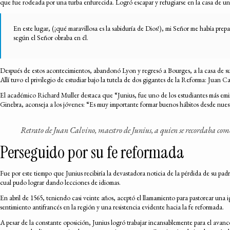
que fue rodeada por una turba enfurecida. Logró escapar y refugiarse en la casa de un
En este lugar, (¡qué maravillosa es la sabiduría de Dios!), mi Señor me había prep
según el Señor obraba en él.
Después de estos acontecimientos, abandonó Lyon y regresó a Bourges, a la casa de sus 
Allí tuvo el privilegio de estudiar bajo la tutela de dos gigantes de la Reforma: Juan 
El académico Richard Muller destaca que “Junius, fue uno de los estudiantes más emine
Ginebra, aconseja a los jóvenes: “Es muy importante formar buenos hábitos desde nues
Retrato de Juan Calvino, maestro de Junius, a quien se recordaba com
Perseguido por su fe reformada
Fue por este tiempo que Junius recibiría la devastadora noticia de la pérdida de su pa
cual pudo lograr dando lecciones de idiomas.
En abril de 1565, teniendo casi veinte años, aceptó el llamamiento para pastorear una i
sentimiento antifrancés en la región y una resistencia evidente hacia la fe reformada.
A pesar de la constante oposición, Junius logró trabajar incansablemente para el avance 