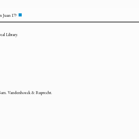
en Juan 17?
eal Library.
 Sarx. Vandenhoeck & Ruprecht.