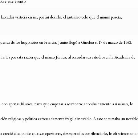
obre este evento:
brador vertiera en mí, por así decirlo, el justísimo celo que él mismo poseía,
guerras de los hugonotes en Francia, Junius llegó a Ginebra el 17 de marzo de 1562.
a. Es por esta razón que el mismo Junius, al recordar sus estudios en la Academia de
sco, con apenas 18 años, tuvo que empezar a sostenerse económicamente a sí mismo, lo
ión religiosa y política extremadamente frágil e inestable. A esto se sumaba un notable
a creció a tal punto que sus opositores, desesperados por silenciarlo, le ofrecieron una