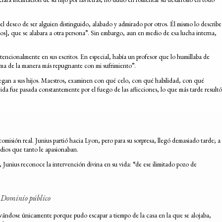
deseo de ser alguien distinguido, alabado y admirado por otros. Él mismo lo describe
ños], que se alabara a otra persona”. Sin embargo, aun en medio de esa lucha interna,
ncionalmente en sus escritos. En especial, había un profesor que lo humillaba de
lma de la manera más repugnante con mi sufrimiento”.
tregan a sus hijos. Maestros, examinen con qué celo, con qué habilidad, con qué
ida fue pasada constantemente por el fuego de las aflicciones, lo que más tarde resultó
omisión real. Junius partió hacia Lyon, pero para su sorpresa, llegó demasiado tarde; a
udios que tanto le apasionaban.
Junius reconoce la intervención divina en su vida: “de ese ilimitado pozo de
n: Dominio público
, salvándose únicamente porque pudo escapar a tiempo de la casa en la que se alojaba,