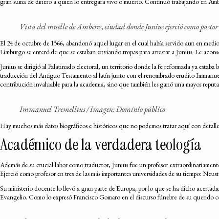
gran suma de dinero a quien lo entregara vivo o muerto. Continuó trabajando en Amber
Vista del muelle de Amberes, ciudad donde Junius ejerció como pastor 
El 24 de octubre de 1566, abandonó aquel lugar en el cual había servido aun en medi
Limburgo se enteró de que se estaban enviando tropas para arrestar a Junius. Le acons
Junius se dirigió al Palatinado electoral, un territorio donde la fe reformada ya esta
traducción del Antiguo Testamento al latín junto con el renombrado erudito Immanuel T
contribución invaluable para la academia, sino que también les ganó una mayor reputac
Immanuel Tremellius / Imagen: Dominio público
Hay muchos más datos biográficos e históricos que no podemos tratar aquí con detalle,
Académico de la verdadera teología
Además de su crucial labor como traductor, Junius fue un profesor extraordinariamen
Ejerció como profesor en tres de las más importantes universidades de su tiempo: Neu
Su ministerio docente lo llevó a gran parte de Europa, por lo que se ha dicho acertadam
Evangelio. Como lo expresó Francisco Gomaro en el discurso fúnebre de su querido co