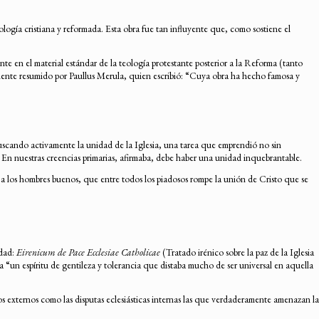
eología cristiana y reformada. Esta obra fue tan influyente que, como sostiene el
nte en el material estándar de la teología protestante posterior a la Reforma (tanto
amente resumido por Paullus Merula, quien escribió: “Cuya obra ha hecho famosa y
 buscando activamente la unidad de la Iglesia, una tarea que emprendió no sin
 En nuestras creencias primarias, afirmaba, debe haber una unidad inquebrantable.
 a los hombres buenos, que entre todos los piadosos rompe la unión de Cristo que se
idad:
Eirenicum de Pace Ecclesiae Catholicae
(Tratado irénico sobre la paz de la Iglesia
ila “un espíritu de gentileza y tolerancia que distaba mucho de ser universal en aquella
externos como las disputas eclesiásticas internas las que verdaderamente amenazan la