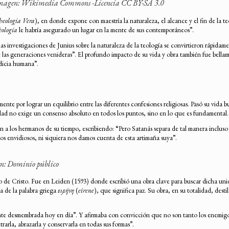
/ Imagen: Wikimedia Commons -Licencia CC BY-SA 3.0
heologia Vera
), en donde expone con maestría la naturaleza, el alcance y el fin de la t
eología
le habría asegurado un lugar en la mente de sus contemporáneos”.
as investigaciones de Junius sobre la naturaleza de la teología se convirtieron rápidame
e las generaciones venideras”. El profundo impacto de su vida y obra también fue bell
ndicia humana”.
ente por lograr un equilibrio entre las diferentes confesiones religiosas. Pasó su vida
dad no exige un consenso absoluto en todos los puntos, sino en lo que es fundamental.
 a los hermanos de su tiempo, escribiendo: “Pero Satanás separa de tal manera incluso
os envidiosos, ni siquiera nos damos cuenta de esta artimaña suya”.
gen: Dominio público
rpo de Cristo. Fue en Leiden (1593) donde escribió una obra clave para buscar dicha un
a de la palabra griega
ειρήνη
(
eirene
), que significa paz. Su obra, en su totalidad, dest
te desmembrada hoy en día”. Y afirmaba con convicción que no son tanto los enemigos 
trarla, abrazarla y conservarla en todas sus formas”.