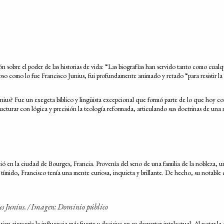
n sobre el poder de las historias de vida: “Las biografías han servido tanto como cualqu
doso como lo fue Francisco Junius, fui profundamente animado y retado “para resistir
nius? Fue un exegeta bíblico y lingüista excepcional que formó parte de lo que hoy 
ructurar con lógica y precisión la teología reformada, articulando sus doctrinas de un
 en la ciudad de Bourges, Francia. Provenía del seno de una familia de la nobleza, un 
tímido, Francisco tenía una mente curiosa, inquieta y brillante. De hecho, su notable
s Junius. / Imagen: Dominio público
en ejercería la influencia más fuerte y decisiva en su despertar intelectual. Al notar la