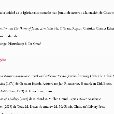
as la unidad de la Iglesia tanto como lo hizo Junius de acuerdo a la oración de Cristo 
nation
, en
The Works of James Arminius Vol. 3
. Grand Rapids: Christian Classics Ether
van Brederode.
Jonge. Nieuwkoop B. De Graaf.
gelio
en späthumanistischer Irenik und reformierter Konfessionalisierung
(2007) de Tobias
nden
(1674) de Geeraert Brandt. Amsterdam: Jan Rieuwertsz, Hendrik en Dirk Boom.
 Meditations
(1593) de Franciscus Junius.
on of Theology
(2003) de Richard A. Muller. Grand Rapids: Baker Academic.
ius
(2015) de Todd M. Rester & Andrew M. McGinnis. Christian’s Library Press.