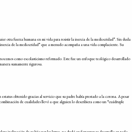
ier otra fuerza humana en mi vida para resistir la inercia de la mediocridad”. Sin duda
 la inercia de la mediocridad” que a menudo acompaña a una vida complaciente. Su
conocemos como escolasticismo reformado. Este fue un enfoque teológico desarrollado
a manera sumamente rigurosa.
estatus obtenido gracias al servicio que su padre había prestado a la corona. A pesar
 combinación de cualidades llevó a que alguien lo describiera como un “cuádruple
 clara inclinación de su hijo por las letras, no dudó en fomentar su desarrollo en todo