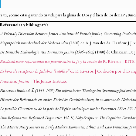
Y tú, ¿cómo estás gastando tu vida para la gloria de Dios y el bien de los demás? ¿Busc
Referencias y bibliografía
A Friendly Discussion Between James Arminius & Francis Junius, Concerning Predesti
Biographisch woordenboek der Nederlanden
(1860) de A. J. van der Aa. Haarlem: J.J. 
De Irenische Ecclesiologie Van Franciscus Junius (1545–1602)
(1980) de Christiaan De 
Escolasticismo reformado: un puente entre la fe y la razón
de R. Riveros | BITE
Es hora de recuperar la palabra “católico”
de R. Riveros | Coalición por el Evan
Franciscus Junius
| The Junius Institute
Franciscus Junius d.Ä. (1545–1602) Ein reformierter Theologe im Spannungsfeld zwisch
Historie der Reformatie en andre Kerkelyke Geschiedenissen, in en ontrent de Nederla
Le paisible Chrestien ou de la paix de l’Eglise catholique: sur les Pseaumes 122 et 133:
Post-Reformation Reformed Dogmatics. Vol. II, Holy Scripture: The Cognitive Foundati
The Mosaic Polity Sources in Early Modern Economics, Ethics, and Law Franciscus Jun