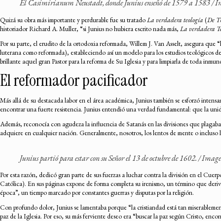
El
Casimirianum Neustadt
, donde Junius enseñó de 1579 a 1583 
Quizá su obra más importante y perdurable fue su tratado
La verdadera teología
(
De T
historiador Richard A. Muller, “si Junius no hubiera escrito nada más,
La verdadera T
Por su parte, el erudito de la ortodoxia reformada, Willem J. Van Asselt, asegura que “l
luterana como reformada), estableciendo así un modelo para los estudios teológicos d
brillante aquel gran Pastor para la reforma de Su Iglesia y para limpiarla de toda inmu
El reformador pacificador
Más allá de su destacada labor en el área académica, Junius también se esforzó intensam
encontrar una fuerte resistencia. Junius entendió una verdad fundamental: que la uni
Además, reconocía con agudeza la influencia de Satanás en las divisiones que plagaban
adquiere en cualquier nación. Generalmente, nosotros, los lentos de mente o incluso l
Junius partió para estar con su Señor el 13 de octubre de 1602. / Ima
Por esta razón, dedicó gran parte de sus fuerzas a luchar contra la división en el Cue
Católica). En sus páginas expone de forma completa su irenismo, un término que deriv
época”, un tiempo marcado por constantes guerras y disputas por la religión.
Con profundo dolor, Junius se lamentaba porque “la cristiandad está tan miserablemen
paz de la Iglesia. Por eso, su más ferviente deseo era “buscar la paz según Cristo, encon