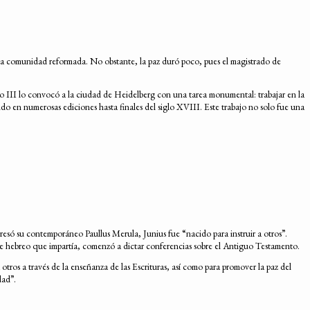
va comunidad reformada. No obstante, la paz duró poco, pues el magistrado de
rico III lo convocó a la ciudad de Heidelberg con una tarea monumental: trabajar en la
o en numerosas ediciones hasta finales del siglo XVIII. Este trabajo no solo fue una
só su contemporáneo Paullus Merula, Junius fue “nacido para instruir a otros”.
de hebreo que impartía, comenzó a dictar conferencias sobre el Antiguo Testamento.
otros a través de la enseñanza de las Escrituras, así como para promover la paz del
dad”.