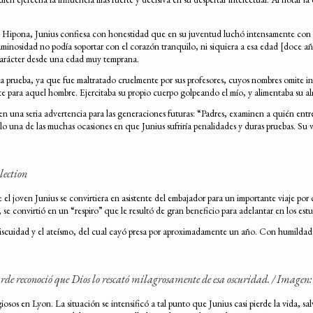
Hipona, Junius confiesa con honestidad que en su juventud luchó intensamente con el 
caminosidad no podía soportar con el corazón tranquilo, ni siquiera a esa edad [doce a
carácter desde una edad muy temprana.
prueba, ya que fue maltratado cruelmente por sus profesores, cuyos nombres omite inte
te para aquel hombre. Ejercitaba su propio cuerpo golpeando el mío, y alimentaba su a
 en una seria advertencia para las generaciones futuras: “Padres, examinen a quién en
o una de las muchas ocasiones en que Junius sufriría penalidades y duras pruebas. Su v
lection
l joven Junius se convirtiera en asistente del embajador para un importante viaje por c
se convirtió en un “respiro” que le resultó de gran beneficio para adelantar en los est
iscuidad y el ateísmo, del cual cayó presa por aproximadamente un año. Con humildad, 
tarde reconoció que Dios lo rescató milagrosamente de esa oscuridad. / Image
eligiosos en Lyon. La situación se intensificó a tal punto que Junius casi pierde la vida