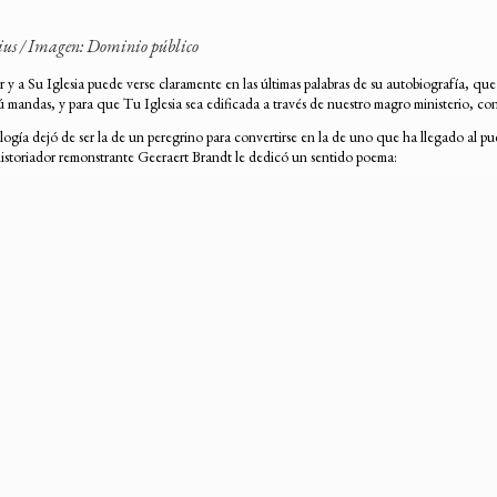
nius / Imagen: Dominio público
ñor y a Su Iglesia puede verse claramente en las últimas palabras de su autobiografía, 
ú mandas, y para que Tu Iglesia sea edificada a través de nuestro magro ministerio, c
logía dejó de ser la de un peregrino para convertirse en la de uno que ha llegado al pu
historiador remonstrante Geeraert Brandt le dedicó un sentido poema: