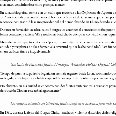
momento, convirtiéndose en su principal mentor.
En su autobiografía, escrita con un estilo que recuerda a las
Confesiones
de Agustín de 
así: “Pues esa raíz perversa del amor al honor crecía en mí de tal manera que en mi pe
reconoce con gratitud la mano providencial del Señor obrando en Él, moldeando su 
Durante su formación académica en Bourges, su amor por el conocimiento fue puesto a 
forma constante y sádica: “día y noche mi desdichado cuerpo se convirtió en un jugue
Mirando en retrospectiva esta dura época, Junius extrae una lección que se convierte
equidad y templanza de alma forman a la juventud que se les ha confiado”. Esta fue sol
en un carácter firme e inquebrantable.
Grabado de Francisco Junius / Imagen: Wenceslas Hollar Digital Col
Tiempo después, a su padre le llegaría un mensaje urgente desde Lyon, solicitando que e
su llegada, el embajador ya había emprendido su viaje. Este contratiempo, sin embargo, 
No obstante, en esa ciudad se encontró con dos fuertes tentaciones: la rampante prom
destrucción Dios me rescató milagrosamente”.
Durante su estancia en Ginebra, Junius cayó en el ateísmo, pero más 
En 1561, durante la fiesta del Corpus Christi, estallaron violentos disturbios civiles-r