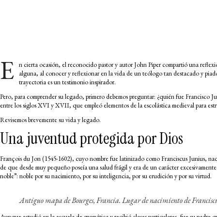
E
n cierta ocasión, el reconocido pastor y autor John Piper compartió una reflexió
alguna, al conocer y reflexionar en la vida de un teólogo tan destacado y pia
trayectoria es un testimonio inspirador.
Pero, para comprender su legado, primero debemos preguntar: ¿quién fue Francisco Ju
entre los siglos XVI y XVII, que empleó elementos de la escolástica medieval para est
Revisemos brevemente su vida y legado.
Una juventud protegida por Dios
François du Jon (1545-1602), cuyo nombre fue latinizado como Franciscus Junius, nació
de que desde muy pequeño poseía una salud frágil y era de un carácter excesivamente 
noble”: noble por su nacimiento, por su inteligencia, por su erudición y por su virtud.
Antiguo mapa de Bourges, Francia. Lugar de nacimiento de Franciscu
Aunque estudió en la escuela de gramática y recibió clases particulares, fue su padre qui