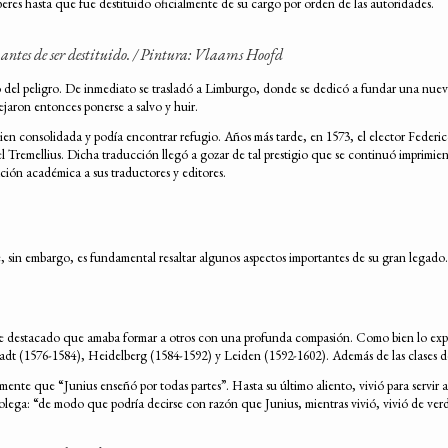
es hasta que fue destituido oficialmente de su cargo por orden de las autoridades.
antes de ser destituido. / Pintura: Vlaams Hoofd
o del peligro. De inmediato se trasladó a Limburgo, donde se dedicó a fundar una nue
ejaron entonces ponerse a salvo y huir.
ba bien consolidada y podía encontrar refugio. Años más tarde, en 1573, el elector Fede
remellius. Dicha traducción llegó a gozar de tal prestigio que se continuó imprimiend
ión académica a sus traductores y editores.
 sin embargo, es fundamental resaltar algunos aspectos importantes de su gran legado.
te destacado que amaba formar a otros con una profunda compasión. Como bien lo expre
stadt (1576-1584), Heidelberg (1584-1592) y Leiden (1592-1602). Además de las clases 
ente que “Junius enseñó por todas partes”. Hasta su último aliento, vivió para servir a 
lega: “de modo que podría decirse con razón que Junius, mientras vivió, vivió de ver