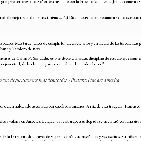
 granjero temeroso del Señor. Maravillado por la Providencia divina, Junius comenta s
arado la mejor escuela de cristianismo… Así Dios dispuso asombrosamente que este buen la
padres. Más tarde, antes de cumplir los diecisiete años y en medio de las turbulentas 
Calvino y Teodoro de Beza.
ntes de Calvino”. Sin duda, esto se debió a la ardua disciplina de estudio que mantení
tra juventud; de hecho, me parece que ahí radica todo el éxito”.
o uno de sus alumnos más destacados. / Pintura: Fine art america
dre, quien había sido asesinado por católicos romanos. A raíz de esta tragedia, Franci
glesia valona en Amberes, Bélgica. Sin embargo, a su llegada se encontró con una situac
de la fe reformada a través de su predicación, su enseñanza y sus escritos. Su influenci