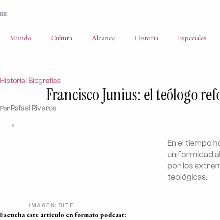
Mundo
Cultura
Alcance
Historia
Especiales
Historia
Biografías
|
Francisco Junius: el teólogo r
Rafael Riveros
Por
En el tiempo h
uniformidad ab
por los extre
teológicas.
IMAGEN: BITE
Escucha este artículo en formato podcast: