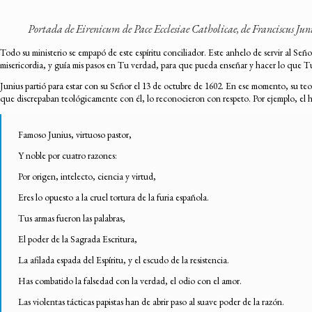
Portada de
Eirenicum de Pace Ecclesiae Catholicae
, de Franciscus Ju
Todo su ministerio se empapó de este espíritu conciliador. Este anhelo de servir al Se
misericordia, y guía mis pasos en Tu verdad, para que pueda enseñar y hacer lo que T
Junius partió para estar con su Señor el 13 de octubre de 1602. En ese momento, su teo
que discrepaban teológicamente con él, lo reconocieron con respeto. Por ejemplo, el 
Famoso Junius, virtuoso pastor,
Y noble por cuatro razones:
Por origen, intelecto, ciencia y virtud,
Eres lo opuesto a la cruel tortura de la furia española.
Tus armas fueron las palabras,
El poder de la Sagrada Escritura,
La afilada espada del Espíritu, y el escudo de la resistencia.
Has combatido la falsedad con la verdad, el odio con el amor.
Las violentas tácticas papistas han de abrir paso al suave poder de la razón.