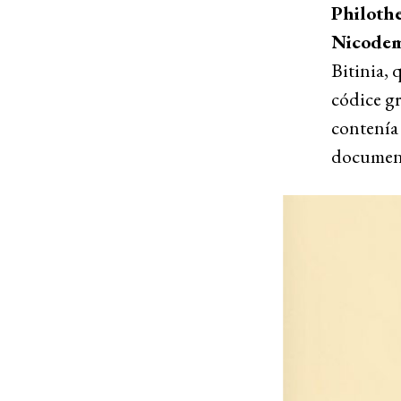
Philoth
Nicodem
Bitinia, 
códice g
contenía 
document