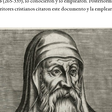
o
(265-339), lo conocieron y lo emplearon. Posteriorm
critores cristianos citaron este documento y la emplea