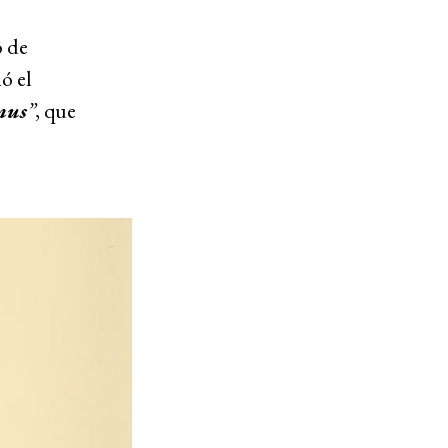
o de
ó el
nus
”
, que