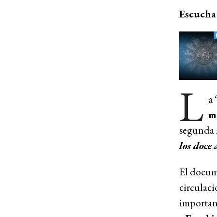
Escucha 
L
a 
m
segunda m
los doce 
El docum
circulaci
importan