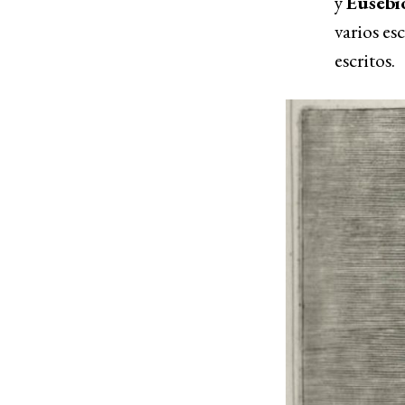
y
Eusebi
varios es
escritos.