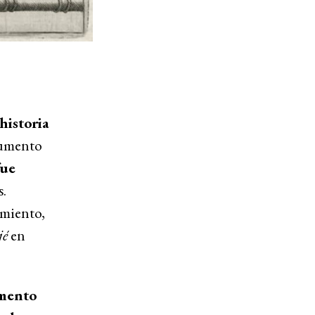
historia
cumento
fue
s.
imiento,
jé
en
mento