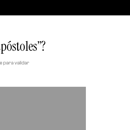
apóstoles”?
e para validar