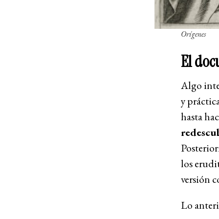
Orígenes
El doc
Algo inte
y prácti
hasta ha
redescub
Posterior
los erudi
versión c
Lo anteri