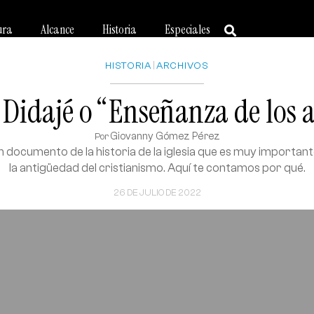
ura
Alcance
Historia
Especiales
HISTORIA
|
ARCHIVOS
 Didajé o “Enseñanza de los 
Giovanny Gómez Pérez
Por
un documento de la historia de la iglesia que es muy important
la antigüedad del cristianismo. Aquí te contamos por qué.
26 DE JULIO DE 2022