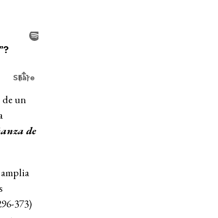
o de un
a
ñanza de
 amplia
s
296-373)