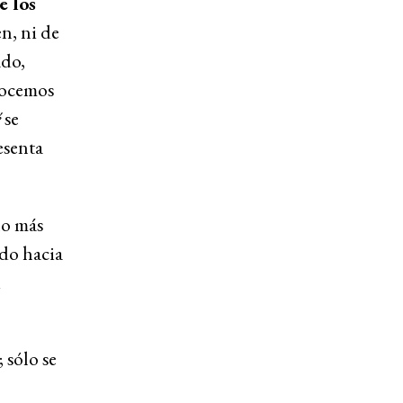
e los
n, ni de
ado,
nocemos
é
se
esenta
lo más
do hacia
u
 sólo se