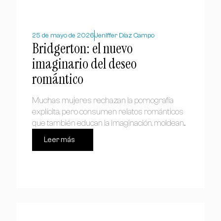
25 de mayo de 2026
Jeniffer Díaz Campo
Bridgerton: el nuevo
imaginario del deseo
romántico
Muchas mujeres rechazan la pornografía
explícita, pero consumen relatos románticos
que también educan la imaginación, moldean...
Leer más