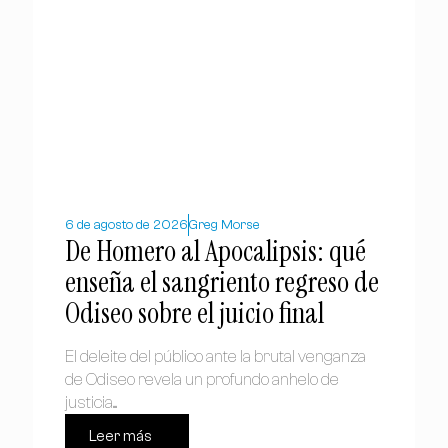
6 de agosto de 2026
Greg Morse
De Homero al Apocalipsis: qué
enseña el sangriento regreso de
Odiseo sobre el juicio final
El deleite del público ante la brutal venganza
de Odiseo revela un profundo anhelo de
justicia....
Leer más