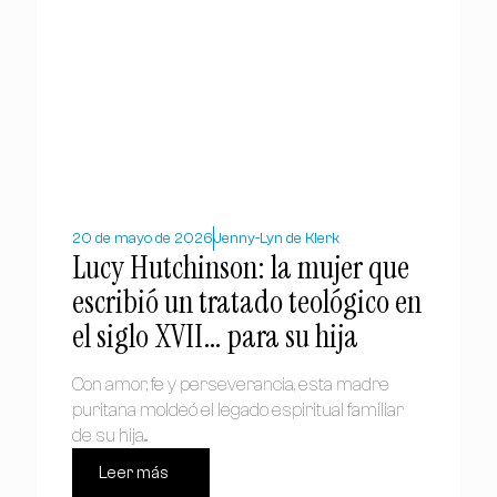
20 de mayo de 2026
Jenny-Lyn de Klerk
Lucy Hutchinson: la mujer que
escribió un tratado teológico en
el siglo XVII… para su hija
Con amor, fe y perseverancia, esta madre
puritana moldeó el legado espiritual familiar
de su hija...
Leer más