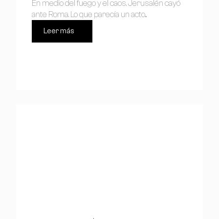
En medio del fuego y el caos, Jerusalén cayó
ante Roma. Lo que parecía un acto...
Leer más