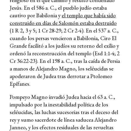
religioso en el que caminó y resultó condenado
Jesús. En el 586 a. C., el pueblo judío estaba
cautivo por Babilonia y
el templo que había sido
construido en días de Salomón estaba destruido
(1 R 2, 3 y 5; 1 Cr 28-29; 2 Cr 2-4). En el 537 a. C.,
cuando los persas vencieron a Babilonia, Ciro El
Grande facilitó a los judíos su retorno del exílio y
ordenó la reconstrucción del templo (Esd 1:1-4; 2
Cr 36:22-23). En el 198 a. C., tras la caída de Persia
a manos de Alejandro Magno, los seléucidas se
apoderaron de Judea tras derrotar a Ptolomeo
Epífanes.
Pompeyo Magno invadió Judea hacia el 63 a. C.,
impulsado por la inestabilidad política de los
seléucidas, las luchas sucesorias tras el deceso del
rey y sumo sacerdote de línea saducea Alejandro
Janneo, y los efectos residuales de las revueltas