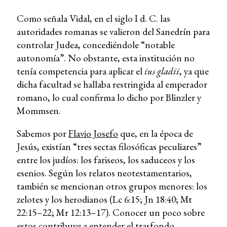
Como señala Vidal, en el siglo I d. C. las
autoridades romanas se valieron del Sanedrín para
controlar Judea, concediéndole “notable
autonomía”. No obstante, esta institución no
tenía competencia para aplicar el
ius gladii
, ya que
dicha facultad se hallaba restringida al emperador
romano, lo cual confirma lo dicho por Blinzler y
Mommsen.
Sabemos por
Flavio Josefo
que, en la época de
Jesús, existían “tres sectas filosóficas peculiares”
entre los judíos: los fariseos, los saduceos y los
esenios. Según los relatos neotestamentarios,
también se mencionan otros grupos menores: los
zelotes y los herodianos (Lc 6:15; Jn 18:40; Mt
22:15–22; Mr 12:13–17). Conocer un poco sobre
estos contribuye a entender el trasfondo