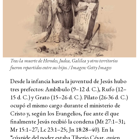
Tras la muerte de Herodes, Judea, Galilea y otros territorios
fueron repartidos entre sus hijos. / Imagen: Getty Images
Desde la infancia hasta la juventud de Jesús hubo
tres prefectos: Ambíbulo (9–12 d. C.), Rufo (12–
15 d. C.) y Grato (15–26 d. C.). Pilato (26-36 d. C.)
ocupó el mismo cargo durante el ministerio de
Cristo y, según los Evangelios, fue ante él que
finalmente Jesús recibió la condena (Mt 27:1–31;
Mr 15:1–27; Lc 23:1–25; Jn 18:28–40). En la
“cúspide del poder estaba Tiberio César, quien