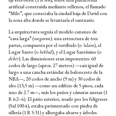
artificial construida mediante rellenos, el llamado
“Milo”, que conectaba la ciudad baja de David con
la zona alta donde se levantaría el santuario.
La arquitectura seguía el modelo cananeo de
“casa larga” (
megaron
): una estructura de tres
partes, compuesta por el vestíbulo (o
’ulam
), el
Lugar Santo (o
hekhal
), y el Lugar Santísimo (o
debir
). Las dimensiones eran imponentes: 60
codos de largo (aprox. 27 metros) —casi igual de
largo a una cancha estándar de baloncesto de la
NBA—, 20 codos de ancho (9 m) y 30 codos de
alto (13,5 m) —como un edificio de 5 pisos, cada
uno de 2.7 m—, más los patios y cámaras anexas (1
R 6:2–6). El patio exterior, usado por los feligreses
(Sal 100:4), estaba pavimentado con piedra de
sillería (1 R 5:31) y albergaba altares y árboles