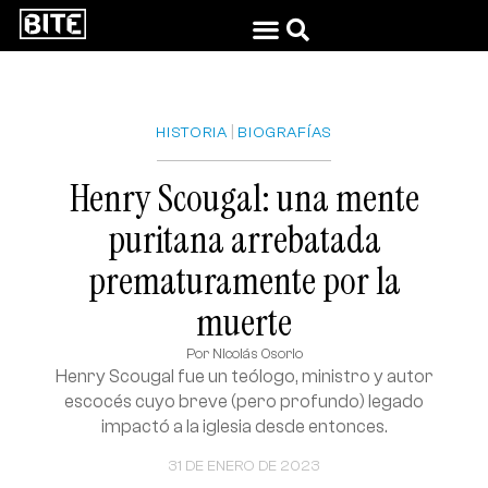
|
HISTORIA
BIOGRAFÍAS
Henry Scougal: una mente
puritana arrebatada
prematuramente por la
muerte
Por
Nicolás Osorio
Henry Scougal fue un teólogo, ministro y autor
escocés cuyo breve (pero profundo) legado
impactó a la iglesia desde entonces.
31 DE ENERO DE 2023