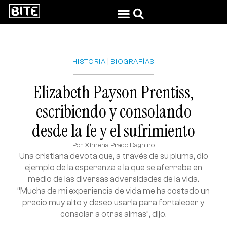
|
HISTORIA
BIOGRAFÍAS
Elizabeth Payson Prentiss,
escribiendo y consolando
desde la fe y el sufrimiento
Por
Ximena Prado Dagnino
Una cristiana devota que, a través de su pluma, dio
ejemplo de la esperanza a la que se aferraba en
medio de las diversas adversidades de la vida.
“Mucha de mi experiencia de vida me ha costado un
precio muy alto y deseo usarla para fortalecer y
consolar a otras almas”, dijo.