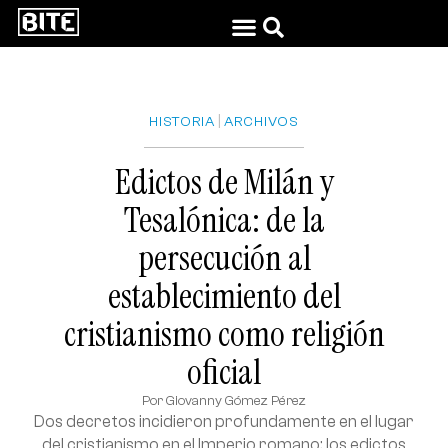
|
HISTORIA
ARCHIVOS
Edictos de Milán y
Tesalónica: de la
persecución al
establecimiento del
cristianismo como religión
oficial
Por
Giovanny Gómez Pérez
Dos decretos incidieron profundamente en el lugar
del cristianismo en el Imperio romano: los edictos