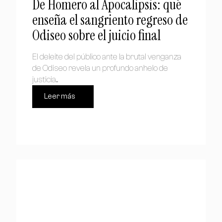
De Homero al Apocalipsis: qué
enseña el sangriento regreso de
Odiseo sobre el juicio final
El deleite del público ante la brutal venganza
de Odiseo revela un profundo anhelo de
justicia....
Leer más