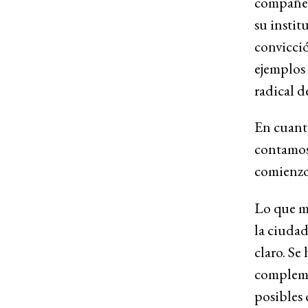
compañero
su instit
convicció
ejemplos 
radical d
En cuanto
contamos
comienzos
Lo que mo
la ciudad
claro. Se
complemen
posibles 