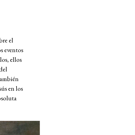
bre el
os eventos
os, ellos
del
 También
sús en los
bsoluta