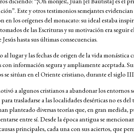
s diciendo: “¡Oh monjes!, Juan [el Bautista] es el pr
ución”. Este y otros testimonios semejantes evidencia
n en los orígenes del monacato: su ideal estaba inspi
tomados de las Escrituras y su motivación era seguir 
e Jesús hasta sus últimas consecuencias.
 al lugar y las fechas de origen de la vida monástica cr
 con información segura y ampliamente aceptada. Su
 se sitúan en el Oriente cristiano, durante el siglo III
tivó a algunos cristianos a abandonar los entornos s
 para trasladarse a las localidades desérticas no es del
 han planteado diversas teorías que, en gran medida, 
tarse entre sí. Desde la época antigua se mencionan
causas principales, cada una con sus aciertos, que pe