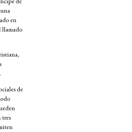
íncipe de
n una
rado en
el llamado
istiana,
s
.
ociales de
 todo
pueden
 tres
rmiten