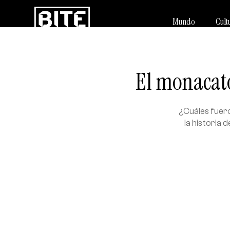
Mundo
Cult
El monacato
¿Cuáles fuer
la historia 