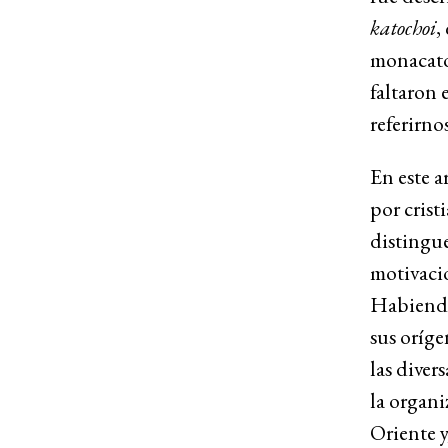
katochoi
,
monacato 
faltaron 
referirno
En este a
por cristi
distingue
motivació
Habiendo
sus oríge
las diver
la organi
Oriente y