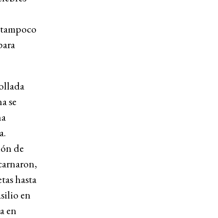
, tampoco
para
rollada
na se
na
a.
ión de
ncarnaron,
tas hasta
silio en
a en