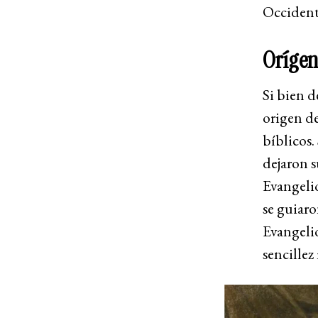
Occident
Orígen
Si bien d
origen de
bíblicos.
dejaron s
Evangelio
se guiaro
Evangelio
sencillez