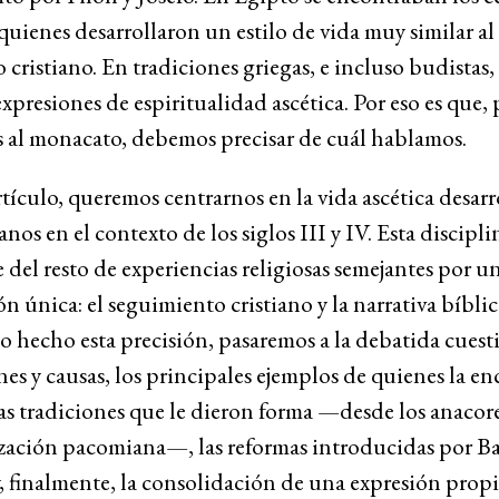
 quienes desarrollaron un estilo de vida muy similar al
cristiano. En tradiciones griegas, e incluso budistas
expresiones de espiritualidad ascética. Por eso es que, 
s al monacato, debemos precisar de cuál hablamos.
rtículo, queremos centrarnos en la vida ascética desar
anos en el contexto de los siglos III y IV. Esta discipli
 del resto de experiencias religiosas semejantes por u
n única: el seguimiento cristiano y la narrativa bíblic
 hecho esta precisión, pasaremos a la debatida cuest
nes y causas, los principales ejemplos de quienes la e
sas tradiciones que le dieron forma —desde los anacore
zación pacomiana—, las reformas introducidas por Ba
, finalmente, la consolidación de una expresión propi