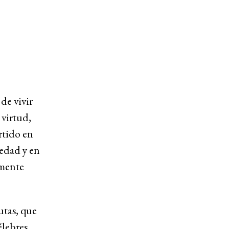
de vivir
 virtud,
rtido en
ledad y en
amente
utas, que
élebres