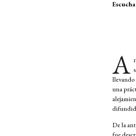
Escucha 
A
n
s
llevando 
una práct
alejamien
difundida
De la ant
fue descr