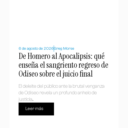
6 de agosto de 2026
Greg Morse
De Homero al Apocalipsis: qué
enseña el sangriento regreso de
Odiseo sobre el juicio final
El deleite del público ante la brutal venganza
de Odiseo revela un profundo anhelo de
justicia....
Leer más