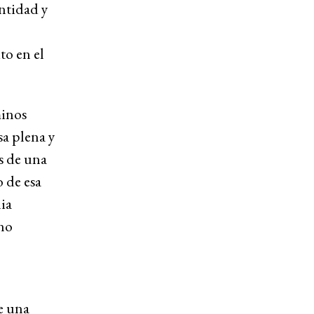
ntidad y
to en el
minos
sa plena y
s de una
o de esa
ia
“no
de una