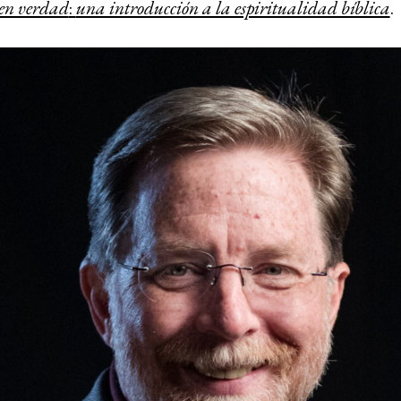
 en verdad
:
una introducción a la espiritualidad bíblica
.