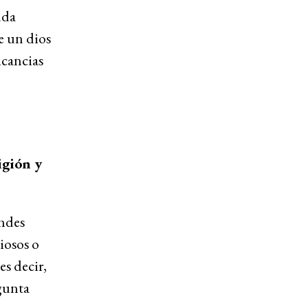
uda
e un dios
icancias
igión y
ndes
iosos o
s decir,
egunta