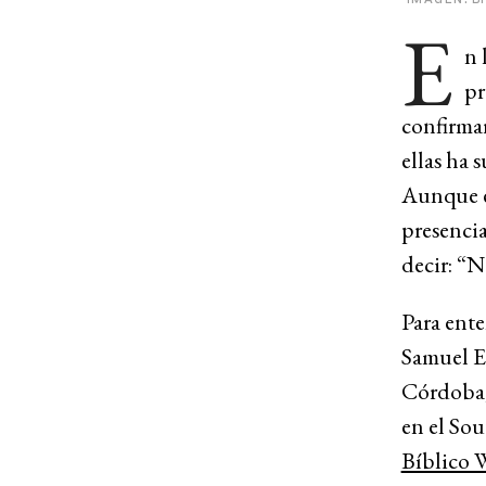
E
n 
pr
confirmar
ellas ha 
Aunque e
presencia
decir: “N
Para ente
Samuel E.
Córdoba,
en el Sou
Bíblico 