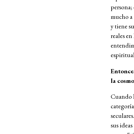
persona; 
mucho a e
y tiene s
reales en
entendim
espiritua
Entonces
la cosmo
Cuando h
categoría
seculares
sus ideas