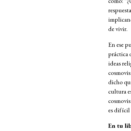
como: “¿Q
respuesta
implicanc
de vivir.
En ese pu
práctica 
ideas rel
cosmovisi
dicho que
cultura e
cosmovisi
es difícil
En tu li