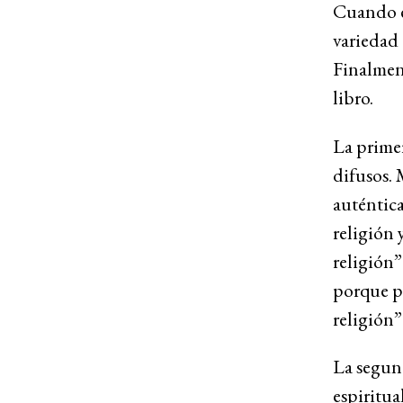
Cuando e
variedad 
Finalment
libro.
La primer
difusos. 
auténtica
religión 
religión”
porque po
religión”
La segun
espiritual