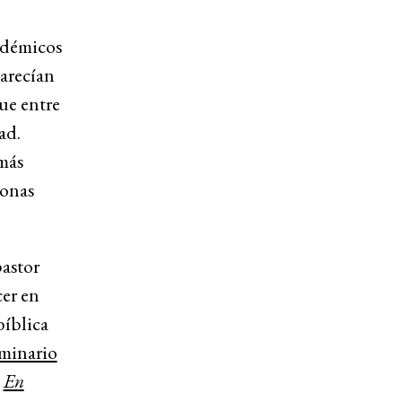
cadémicos
parecían
que entre
ad.
más
sonas
pastor
cer en
bíblica
minario
,
En