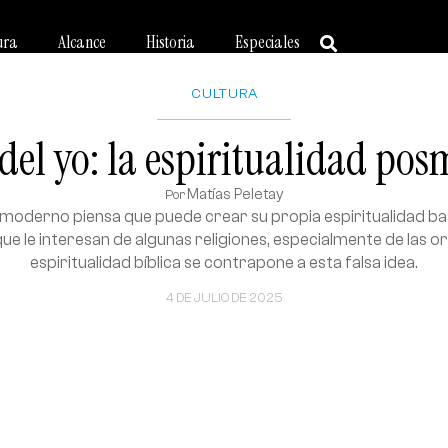
ura
Alcance
Historia
Especiales
CULTURA
 del yo: la espiritualidad po
Matías Peletay
Por
moderno piensa que puede crear su propia espiritualidad ba
e le interesan de algunas religiones, especialmente de las or
espiritualidad bíblica se contrapone a esta falsa idea.
4 DE JULIO DE 2025