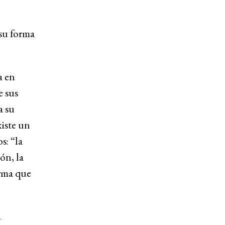
 su forma
a en
e sus
a su
xiste un
s: “la
ón, la
orma que
d