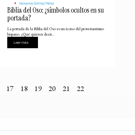
Giovanny Gómez Pérez
Biblia del Oso: ¿símbolos ocultos en su
portada?
La portada de la Biblia del Oso es un ícono del protestantismo
hispano. ¿Qué quieren decir...
Leer más
17
18
19
20
21
22