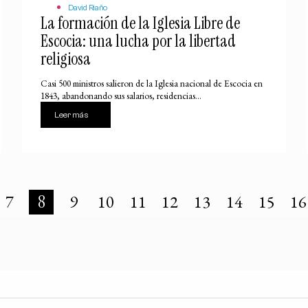
David Riaño
La formación de la Iglesia Libre de
Escocia: una lucha por la libertad
religiosa
Casi 500 ministros salieron de la Iglesia nacional de Escocia en
1843, abandonando sus salarios, residencias...
Leer más
7
8
9
10
11
12
13
14
15
16