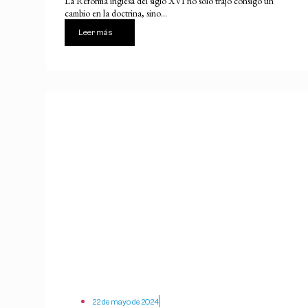
La Reforma inglesa del siglo XVI no sólo trajo consigo un
cambio en la doctrina, sino...
Leer más
22 de mayo de 2024