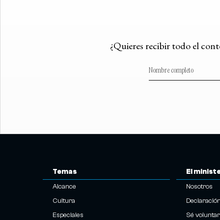
¿Quieres recibir todo el con
Temas
El minist
Alcance
Nosotros
Cultura
Declaració
Especiales
Sé voluntar