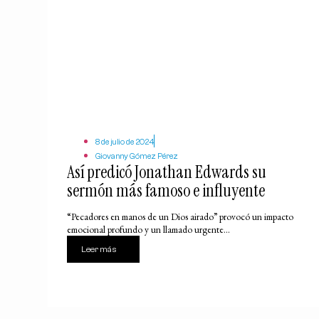
8 de julio de 2024
Giovanny Gómez Pérez
Así predicó Jonathan Edwards su
sermón más famoso e influyente
“Pecadores en manos de un Dios airado” provocó un impacto
emocional profundo y un llamado urgente...
Leer más