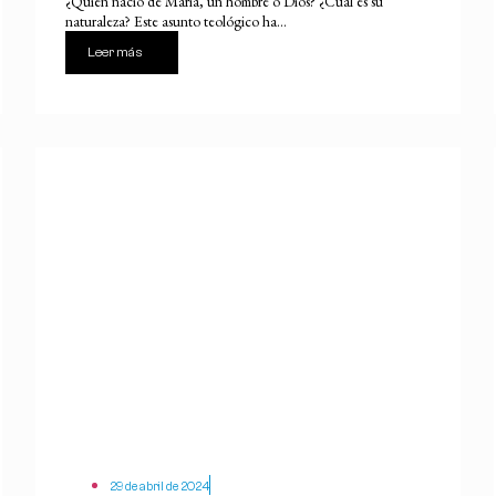
¿Quién nació de María, un hombre o Dios? ¿Cuál es su
naturaleza? Este asunto teológico ha...
Leer más
29 de abril de 2024