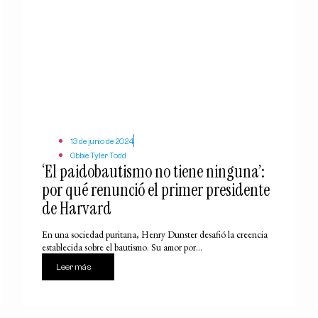
13 de junio de 2024
Obbie Tyler Todd
‘El paidobautismo no tiene ninguna’:
por qué renunció el primer presidente
de Harvard
En una sociedad puritana, Henry Dunster desafió la creencia
establecida sobre el bautismo. Su amor por...
Leer más