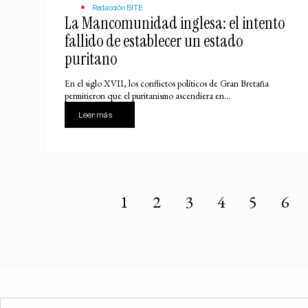
Redacción BITE
La Mancomunidad inglesa: el intento
fallido de establecer un estado
puritano
En el siglo XVII, los conflictos políticos de Gran Bretaña
permitieron que el puritanismo ascendiera en...
Leer más
1
2
3
4
5
6