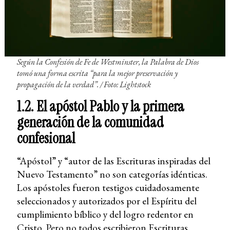
Según la Confesión de Fe de Westminster, la Palabra de Dios
tomó una forma escrita “para la mejor preservación y
propagación de la verdad”. / Foto: Lightstock
1.2. El apóstol Pablo y la primera
generación de la comunidad
confesional
“Apóstol” y “autor de las Escrituras inspiradas del
Nuevo Testamento” no son categorías idénticas.
Los apóstoles fueron testigos cuidadosamente
seleccionados y autorizados por el Espíritu del
cumplimiento bíblico y del logro redentor en
Cristo. Pero no todos escribieron Escrituras