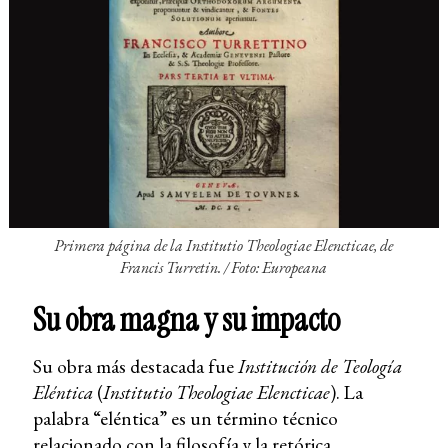
Primera página de la
Institutio Theologiae Elencticae
, de
Francis Turretin. /
Foto: Europeana
Su obra magna y su impacto
Su obra más destacada fue
Institución de Teología
Eléntica
(
Institutio Theologiae Elencticae
). La
palabra “eléntica” es un término técnico
relacionado con la filosofía y la retórica,