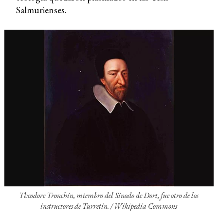
Salmurienses.
Theodore Tronchin, miembro del Sínodo de Dort, fue otro de los
instructores de Turretin. /
Wikipedia Commons