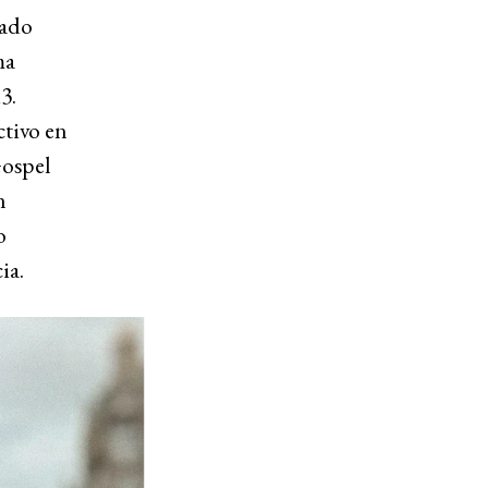
rado
ma
3.
tivo en
Gospel
n
o
ia.