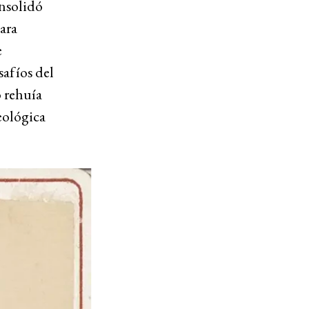
nsolidó
ara
e
safíos del
o rehuía
eológica