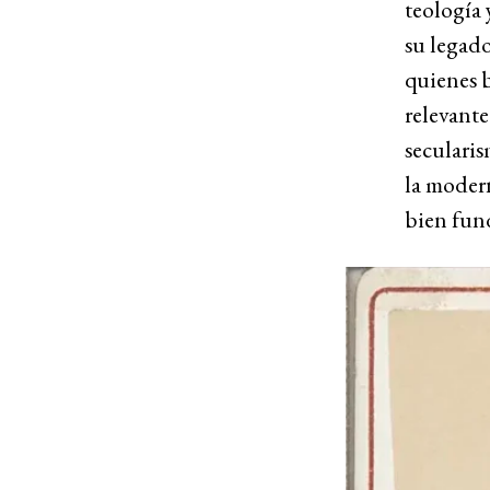
teología 
su legado
quienes b
relevante
secularis
la modern
bien fun