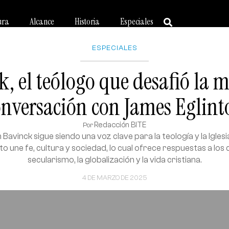
ura
Alcance
Historia
Especiales
ESPECIALES
, el teólogo que desafió la 
onversación con James Eglint
Redacción BITE
Por
avinck sigue siendo una voz clave para la teología y la Iglesi
 une fe, cultura y sociedad, lo cual ofrece respuestas a los 
secularismo, la globalización y la vida cristiana.
4 DE MARZO DE 2025