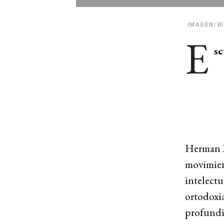
IMAGEN: B
E
sc
Herman Ba
movimient
intelectu
ortodoxi
profundid