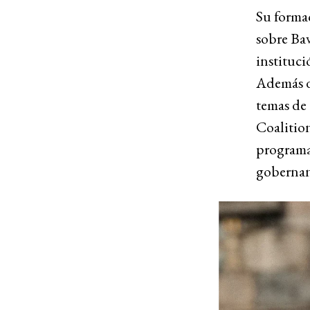
Su forma
sobre Ba
instituci
Además d
temas de
Coalition
programa
gobernan