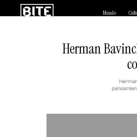
Mundo
Cult
Herman Bavinck
c
Herman B
pensamiento