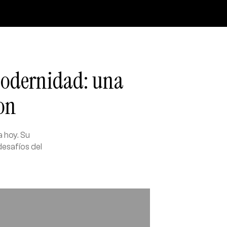
modernidad: una
on
a hoy. Su
desafíos del