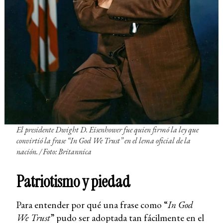
El presidente Dwight D. Eisenhower fue quien firmó la ley que
convirtió la frase “
In God We Trust
” en el lema oficial de la
nación. / Foto: Britannica
Patriotismo y piedad
Para entender por qué una frase como “
In God
We Trust
” pudo ser adoptada tan fácilmente en el