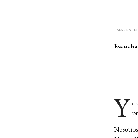
IMAGEN: B
Escucha 
Y
a 
pr
Nosotros