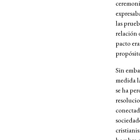
ceremonia
expresaba
las prueb
relación 
pacto era
propósito
Sin emba
medida la
se ha per
resolucio
conectado
sociedad
cristiani
hombre oc