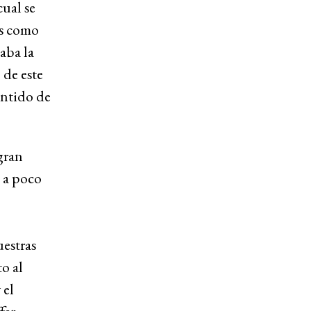
ual se
es como
aba la
 de este
entido de
gran
o a poco
uestras
o al
 el
fer