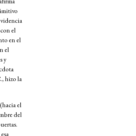
afirma
imitivo
videncia
 con el
to en el
n el
s y
écdota
, hizo la
(hacia el
ombre del
uertas.
 esa