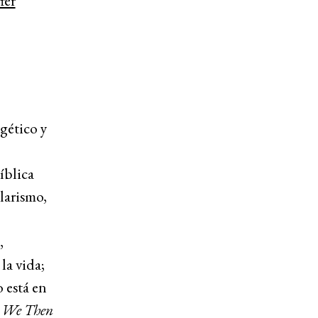
gético y
íblica
larismo,
,
la vida;
o está en
 We Then