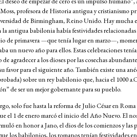
El deseo de empezar de cero es un impulso humano”, 
oss, profesora de Historia antigua y cristianismo pr
iversidad de Birmingham, Reino Unido. Hay mucha e
 la antigua babilonia había festividades relacionadas
io de primavera —que tenía lugar en marzo—, momen
aba un nuevo año para ellos. Estas celebraciones tenía
 de agradecer a los dioses por las cosechas abundante
su favor para el siguiente año. También existe una an
obada) sobre un rey babilonio que, hacia el 1000 a.C.
ón” de ser un mejor gobernante para su pueblo.
go, solo fue hasta la reforma de Julio César en Roma 
que el 1 de enero marcó el inicio del Año Nuevo. El n
rmuló en honor a Jano, el dios de los comienzos y las p
que los babilonios, los romanos tenían festividades en