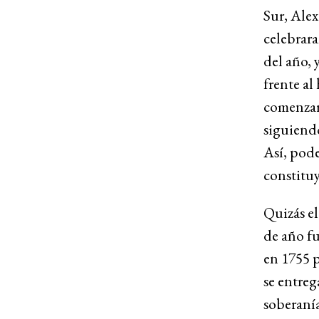
Sur, Alex
celebrar
del año, 
frente al
comenzar
siguiend
Así, pod
constitu
Quizás el
de año fu
en 1755 p
se entre
soberanía