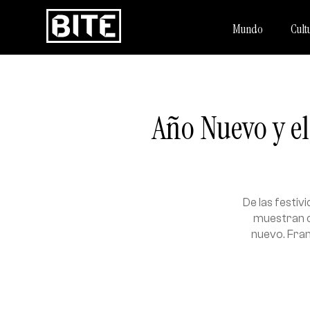
Mundo
Cult
Año Nuevo y el
De las festiv
muestran c
nuevo. Fran