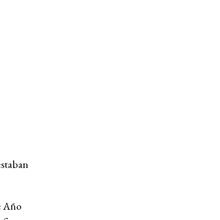
estaban
e Año