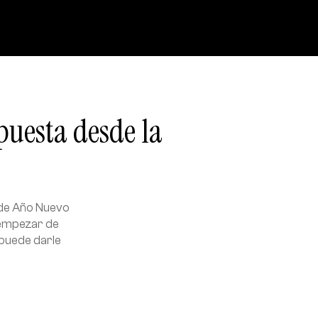
puesta desde la
s de Año Nuevo
 empezar de
 puede darle