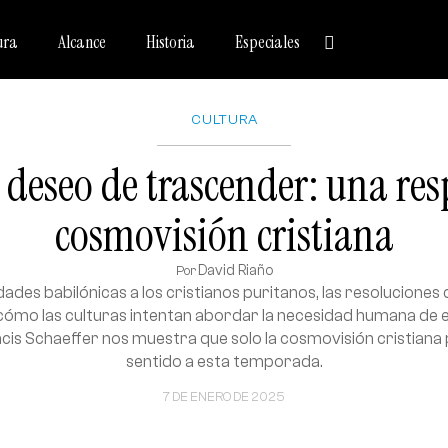
ura
Alcance
Historia
Especiales
CULTURA
 deseo de trascender: una res
cosmovisión cristiana
David Riaño
Por
idades babilónicas a los cristianos puritanos, las resolucione
ómo las culturas intentan abordar la necesidad humana de
cis Schaeffer nos muestra que solo la cosmovisión cristiana
sentido a esta temporada.
7 DE ENERO DE 2025