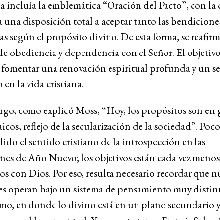
 incluía la emblemática “Oración del Pacto”, con la c
 una disposición total a aceptar tanto las bendicion
as según el propósito divino. De esta forma, se reafirm
de obediencia y dependencia con el Señor. El objetivo
 fomentar una renovación espiritual profunda y un s
 en la vida cristiana.
rgo, como explicó Moss, “Hoy, los propósitos son en 
icos, reflejo de la secularización de la sociedad”. Poc
dido el sentido cristiano de la introspección en las
nes de Año Nuevo; los objetivos están cada vez menos
s con Dios. Por eso, resulta necesario recordar que n
es operan bajo un sistema de pensamiento muy distint
smo, en donde lo divino está en un plano secundario y
upa el lugar central. Y para esta tarea,
Francis Schaef