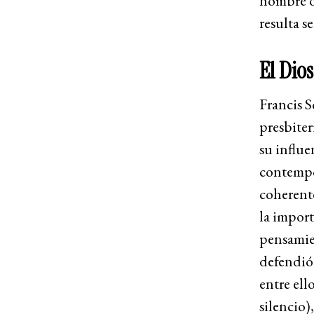
resulta s
El Dios
Francis S
presbite
su influe
contempo
coherente
la import
pensamie
defendió 
entre ell
silencio)