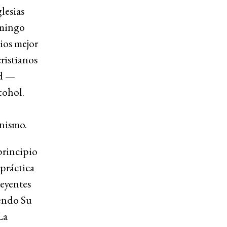
lesias
omingo
Dios mejor
ristianos
ad —
cohol.
nismo.
principio
práctica
reyentes
iendo Su
La