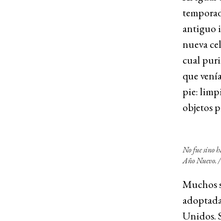
temporada
antiguo i
nueva cel
cual puri
que venía
pie: limp
objetos p
No fue sino h
Año Nuevo. /
Muchos si
adoptadas
Unidos. S