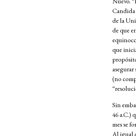
Nuevo. “
Candida M
de la Un
de que en
equinocc
que inici
propósito
asegurar 
(no compr
“resoluci
Sin embar
46 a.C.) 
mes se fo
Al igual 