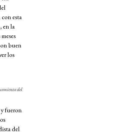
del
 con esta
, en la
s meses
 con buen
ver los
l comienzo del
 y fueron
dos
ista del