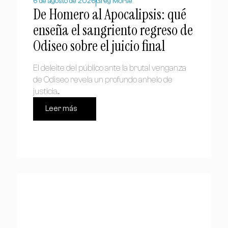
6 de agosto de 2026
Greg Morse
De Homero al Apocalipsis: qué
enseña el sangriento regreso de
Odiseo sobre el juicio final
El deleite del público ante la brutal venganza
de Odiseo revela un profundo anhelo de
justicia....
Leer más