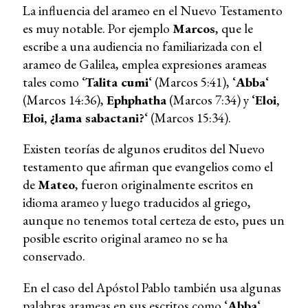
La influencia del arameo en el Nuevo Testamento
es muy notable. Por ejemplo
Marcos
, que le
escribe a una audiencia no familiarizada con el
arameo de Galilea, emplea expresiones arameas
tales como ‘
Talita cumi
‘ (Marcos 5:41), ‘
Abba
‘
(Marcos 14:36),
Ephphatha
(Marcos 7:34) y ‘
Eloi,
Eloi, ¿lama sabactani?
‘ (Marcos 15:34).
Existen teorías de algunos eruditos del Nuevo
testamento que afirman que evangelios como el
de
Mateo
, fueron originalmente escritos en
idioma arameo y luego traducidos al griego,
aunque no tenemos total certeza de esto, pues un
posible escrito original arameo no se ha
conservado.
En el caso del Apóstol Pablo también usa algunas
palabras arameas en sus escritos como ‘
Abba
‘