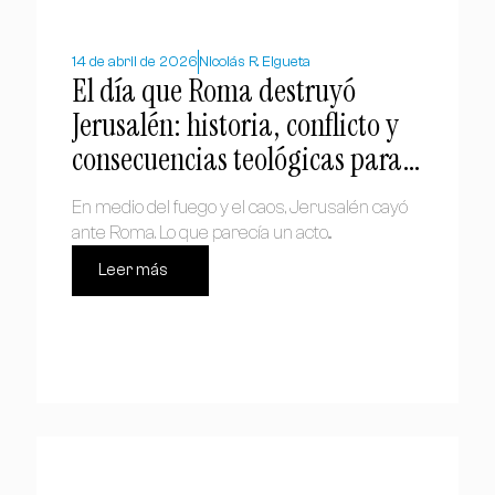
14 de abril de 2026
Nicolás R. Elgueta
El día que Roma destruyó
Jerusalén: historia, conflicto y
consecuencias teológicas para
el cristianismo
En medio del fuego y el caos, Jerusalén cayó
ante Roma. Lo que parecía un acto...
Leer más