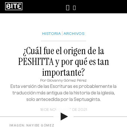
|
HISTORIA
ARCHIVOS
¿Cuál fue el origen de la
PESHITTA y por qué es tan
importante?
Por
Giovanny Gómez Pérez
Esta versión de las Escrituras es probablemente la
traducción más antigua de la historia de la iglesia,
solo antecedida por la Septuaginta.
18 DE NOVIEMBRE DE 2021
IMAGEN: NAYIBE GÓMEZ