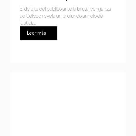
El deleite del público ante la brutal venganza
de Odiseo revela un profundo anhelo de
justicia....
Leer más