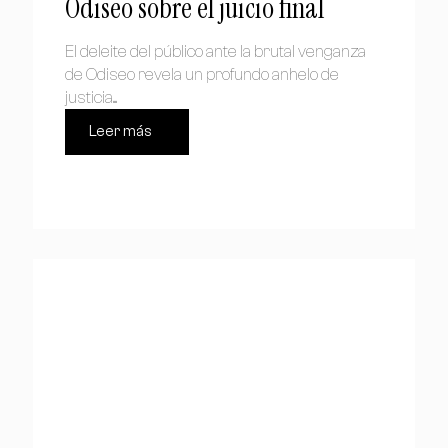
Odiseo sobre el juicio final
El deleite del público ante la brutal venganza
de Odiseo revela un profundo anhelo de
justicia....
Leer más