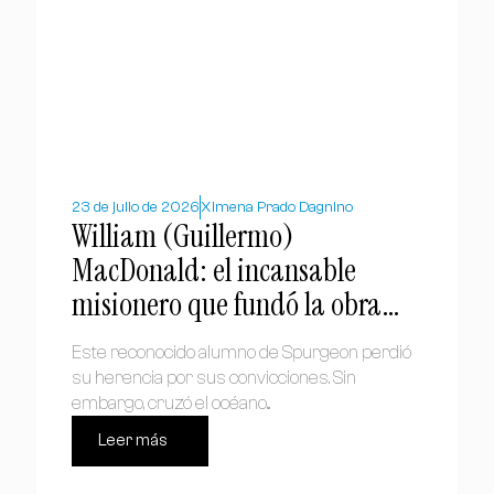
23 de julio de 2026
Ximena Prado Dagnino
William (Guillermo)
MacDonald: el incansable
misionero que fundó la obra
bautista en Chile
Este reconocido alumno de Spurgeon perdió
su herencia por sus convicciones. Sin
embargo, cruzó el océano...
Leer más