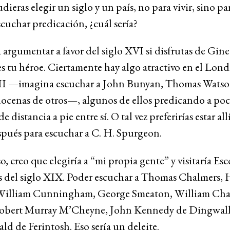
udieras elegir un siglo y un país, no para vivir, sino par
scuchar predicación, ¿cuál sería?
 argumentar a favor del siglo XVI si disfrutas de Gine
s tu héroe. Ciertamente hay algo atractivo en el Lond
II —imagina escuchar a John Bunyan, Thomas Watso
ocenas de otros—, algunos de ellos predicando a poc
 distancia a pie entre sí. O tal vez preferirías estar all
spués para escuchar a C. H. Spurgeon.
o, creo que elegiría a “mi propia gente” y visitaría Esc
 del siglo XIX. Poder escuchar a Thomas Chalmers,
William Cunningham, George Smeaton, William Cha
obert Murray M’Cheyne, John Kennedy de Dingwall
 de Ferintosh. Eso sería un deleite.