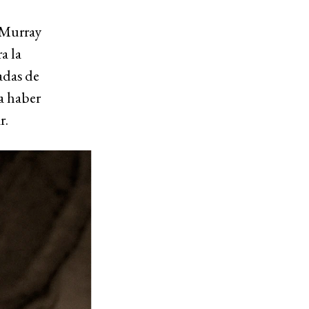
 Murray
a la
adas de
a haber
r.