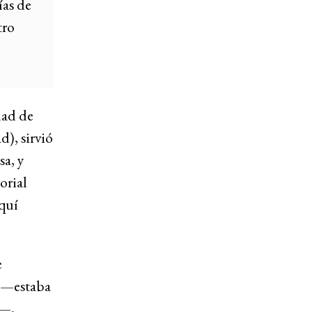
ías de
tro
dad de
d), sirvió
sa, y
orial
quí
e
) —estaba
l—,