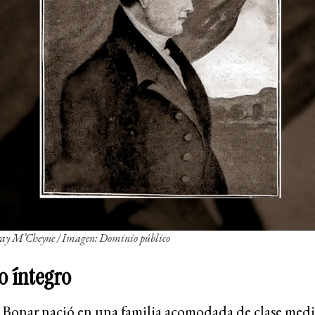
ay M’Cheyne / Imagen: Dominio público
o íntegro
 Bonar nació en una familia acomodada de clase medi