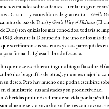
muchos tratados sobresalientes —tenía un gran coraz
tros a Cristo— y varios libros de gran éxito —
God’s Wa
 camino de paz de Dios) y
God’s Way of Holiness
(El ca
de Dios) son quizás los más conocidos; todavía se im
 1843, durante la Disrupción, fue uno de los más de 
 que sacrificaron sus sustentos y casas parroquiales en 
a para formar la Iglesia Libre de Escocia.
ió que no se escribiera ninguna biografía sobre él (
ribió dos biografías de otros), y quienes mejor lo co
n su deseo. Pero hay mucho que podría escribirse sob
 en el ministerio, sus amistades y su productividad.
ntó heridas profundas durante su vida por la pérdida
asionalmente se vio envuelto en fuertes controversias: