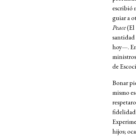
escribió 
guiar a o
Peace
(El
santidad 
hoy—. En
ministros
de Escoci
Bonar pid
mismo esc
respetaro
fidelidad
Experime
hijos; oc