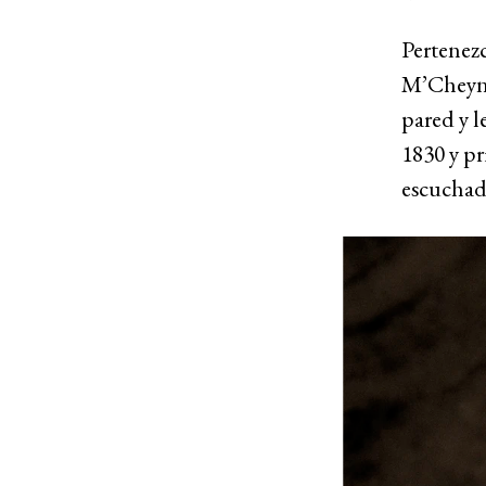
Pertenez
M’Cheyne 
pared y l
1830 y pr
escuchad