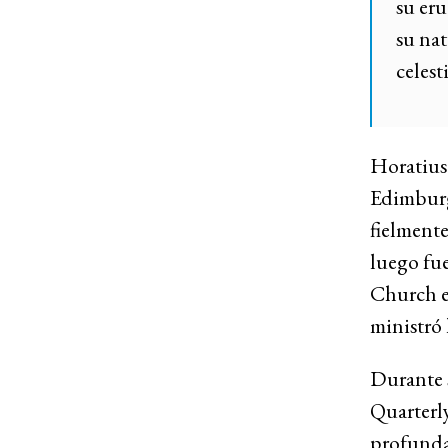
su eru
su nat
celest
Horatius 
Edimburgo
fielmente
luego fu
Church e
ministró 
Durante s
Quarterly
profunda