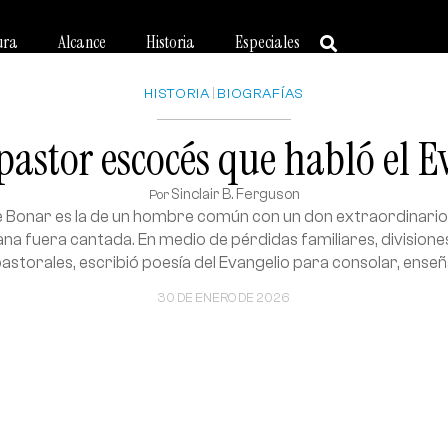
ura
Alcance
Historia
Especiales
HISTORIA
|
BIOGRAFÍAS
pastor escocés que habló el 
Sinclair B. Ferguson
Por
de Bonar es la de un hombre común con un don extraordinario:
ana fuera cantada. En medio de pérdidas familiares, divisiones
pastorales, escribió poesía del Evangelio para consolar, enseñ
30 DE ENERO DE 2026