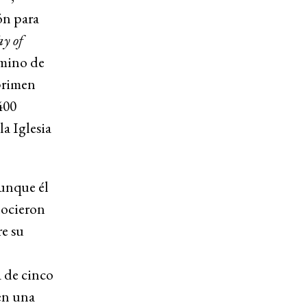
ón para
y of
mino de
primen
400
la Iglesia
aunque él
nocieron
re su
 de cinco
 en una