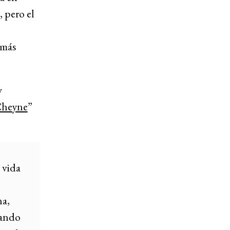
 pero el
 más
w
heyne
”
 vida
na,
rando