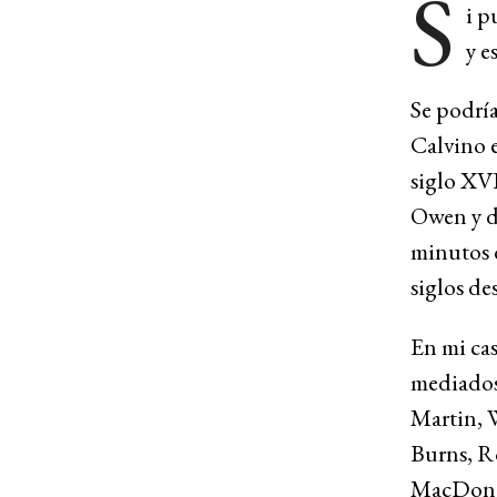
S
i p
y e
Se podría
Calvino e
siglo XV
Owen y d
minutos de
siglos de
En mi cas
mediados
Martin, 
Burns, R
MacDonald