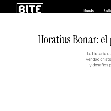
Mundo
Cult
Horatius Bonar: el 
La historia 
verdad cristi
y desafíos 