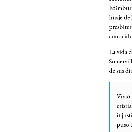
Edimburgo
linaje de
presbiter
conocid
La vida d
Somervil
de sus dí
Vivió 
cristi
injust
puso t