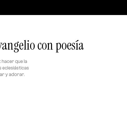
Evangelio con poesía
 hacer que la
 eclesiásticas
ar y adorar.