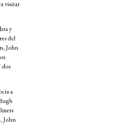
a visitar
bra y
res del
n, John
os
í dos
ocia a
 Hugh
lmers
, John